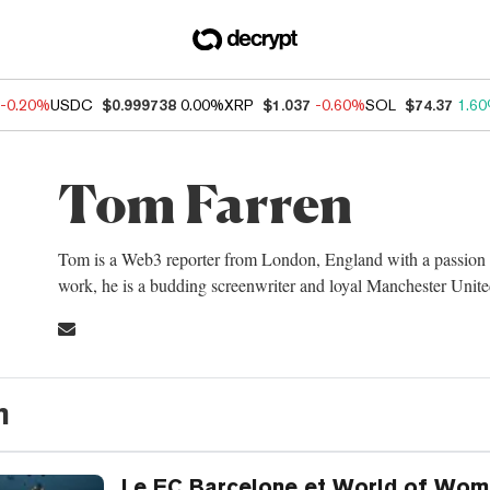
-0.20%
USDC
$0.999738
0.00%
XRP
$1.037
-0.60%
SOL
$74.37
1.6
Tom Farren
Tom is a Web3 reporter from London, England with a passion f
work, he is a budding screenwriter and loyal Manchester Unite
n
Le FC Barcelone et World of Wome