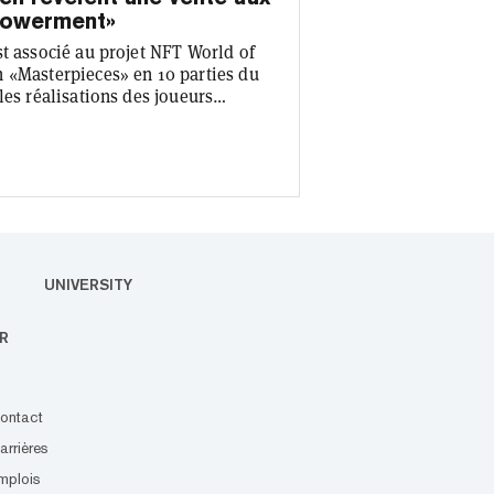
powerment»
st associé au projet NFT World of
n «Masterpieces» en 10 parties du
les réalisations des joueurs
Empowerment», l'œuvre d'art
bre la capitaine du club féminin
 et un catalyseur de progrès»,
UNIVERSITY
R
ontact
arrières
mplois