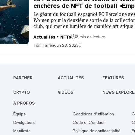
enchères de NFT de football «Em
Le géant du football espagnol FC Barcelone s'e
Women pour la deuxième sortie de la collectio
club, qui met en lumière de manière artistique 
emblématiques passés et présents. Intitulée «
3 min de lecture
Actualités
NFTs
numérique créée par l'artiste Rhi Madeline célè
Alexia Putellas et «symbolise la transformation
Tom Farren
Jun 23, 2023
selon le club. L'œuvre d'art ornée...
PARTNER
ACTUALITÉS
FEATURES
CRYPTO
VIDÉOS
NEWS EXPLORE
À PROPOS
Équipe
Conditions d'utilisation
C
Divulgations
Code of Conduct
C
Manifeste
Politique de confidentialité
E