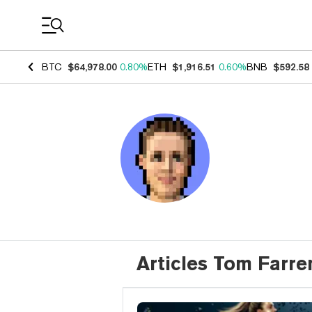
Coin Prices
BTC
$64,978.00
0.80%
ETH
$1,916.51
0.60%
BNB
$592.58
Articles Tom Farre