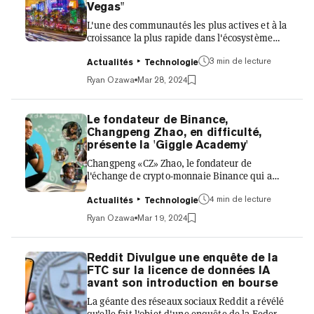
Capital. "Étant donné tout le battage...
Vegas"
L'une des communautés les plus actives et à la
croissance la plus rapide dans l'écosystème
Farcaster obtient sa propre blockchain de
3 min de lecture
couche 3. La chain Degen a été annoncée
Actualités
Technologie
aujourd'hui par le fondateur pseudonyme
Ryan Ozawa
Mar 28, 2024
Jacek et le fournisseur d'infrastructure
Syndicate, faisant ses débuts avec son jeton de
gaz natif DEGEN, présenté comme «l'un des
Le fondateur de Binance,
premiers jetons communautaires avec sa
Changpeng Zhao, en difficulté,
propre L3». Le mouvement Degen a été lancé
présente la 'Giggle Academy'
en janvier avec un canal sur Farcaster, un
Changpeng «CZ» Zhao, le fondateur de
réseau social décentralisé et b...
l'échange de crypto-monnaie Binance qui a
démissionné de son poste de PDG en
4 min de lecture
novembre dans le cadre d'un règlement sur
Actualités
Technologie
des accusations de blanchiment d'argent
Ryan Ozawa
Mar 19, 2024
fédéral, a annoncé lundi son intention de
lancer une nouvelle plateforme d'éducation en
ligne à but non lucratif appelée Giggle
Reddit Divulgue une enquête de la
Academy. «Faisons en sorte que l'éducation de
FTC sur la licence de données IA
base soit accessible et divertissante pour les
avant son introduction en bourse
enfants du monde entier», a-t-il écrit sur
La géante des réseaux sociaux Reddit a révélé
Twitter, notant que le projet Giggle rec...
qu'elle fait l'objet d'une enquête de la Federal