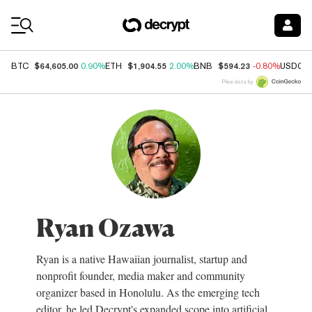
Coin Prices
$64,605.00
$1,904.55
$594.23
BTC
0.90%
ETH
2.00%
BNB
-0.80%
USDC
Price data by
Ryan Ozawa
Ryan is a native Hawaiian journalist, startup and
nonprofit founder, media maker and community
organizer based in Honolulu. As the emerging tech
editor, he led Decrypt's expanded scope into artificial