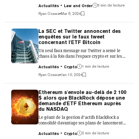
ordonnance de cessation et de renonciation
5 min de lecture
ainsi qu'une amende de 275 000 $ pour régler
Actualités
Law and Order
les allégations de la Securities and Exchange
Ryan Ozawa
Mar 6, 2024
Commission (SEC) des États-Unis selon
lesquelles elle permettait aux utilisateurs de
trader des jetons numériques sans s'inscrire
La SEC et Twitter annoncent des
en tant que courtier ou échange. Le règlement,
enquêtes sur le faux tweet
annoncé lundi, met fin à une enquête de
concernant l'ETF Bitcoin
longue date de la SEC pour déterminer si le
Un seul faux message sur Twitter a semé le
comportement...
chaos à la fois dans l'espace crypto et sur les
marchés financiers en général, et la Securities
1 min de lecture
and Exchange Commission (Commission des
Actualités
Crypto
opérations de bourse) ainsi que Twitter lui-
Ryan Ozawa
Jan 10, 2024
même cherchent à savoir ce qui s'est passé.
«La SEC a déterminé qu'il y a eu un accès non
autorisé et une activité sur le compte
Ethereum s'envole au-delà de 2 100
@SECGov x.com par une partie inconnue
$ alors que BlackRock dépose une
pendant une courte période de temps peu
demande d'ETF Ethereum auprès
après 16h00 ET», a déclaré la commission à
du NASDAQ
Decrypt. «Cet accès non aut...
Le géant de la gestion d'actifs BlackRock a
consolidé davantage ses plans de lancement
d'un fonds négocié en bourse (ETF) pour
2 min de lecture
Ethereum. Dans un dépôt auprès de la bourse
Actualités
Crypto