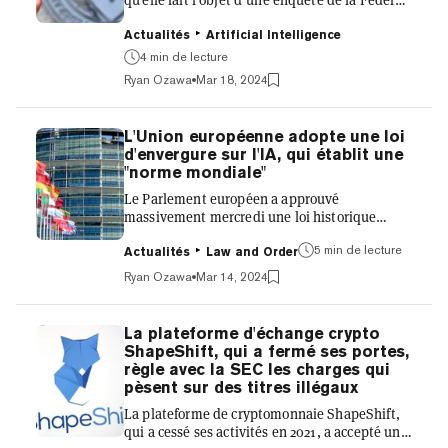
Trade Commission (FTC) concernant ses
pratiques de licence de données pour la
Actualités
Artificial Intelligence
formation à l'intelligence artificielle. Cette
4 min de lecture
divulgation intervient alors que l'entreprise se
Ryan Ozawa
Mar 18, 2024
prépare à son tant attendu introduction en
bourse. La divulgation est apparue dans un
amendement au formulaire d'enregistrement
L'Union européenne adopte une loi
S-1 déposé auprès de la Securities and
d'envergure sur l'IA, qui établit une
Exchange Commission hier, soumis le
"norme mondiale"
lendemain de la réception de...
Le Parlement européen a approuvé
massivement mercredi une loi historique
visant à réglementer l'intelligence artificielle.
5 min de lecture
Présenté comme la législation la plus
Actualités
Law and Order
complète au monde en matière d'IA, le
Ryan Ozawa
Mar 14, 2024
règlement sur l'intelligence artificielle entrera
en vigueur plus tard cette année. L'Acte sur
l'IA vise à protéger les droits fondamentaux, la
La plateforme d'échange crypto
démocratie, l'État de droit et la durabilité
ShapeShift, qui a fermé ses portes,
environnementale contre les IA à haut risque,
règle avec la SEC les charges qui
a déclaré le Parlement européen dans son
pèsent sur des titres illégaux
annonce officielle, tout...
La plateforme de cryptomonnaie ShapeShift,
qui a cessé ses activités en 2021, a accepté une