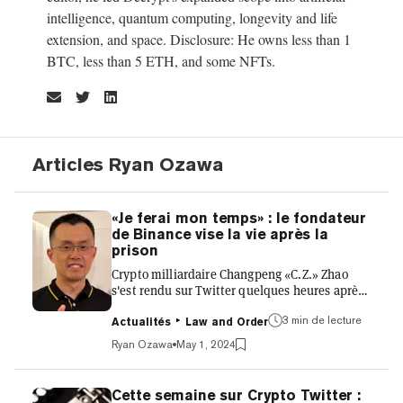
intelligence, quantum computing, longevity and life
extension, and space. Disclosure: He owns less than 1
BTC, less than 5 ETH, and some NFTs.
Articles Ryan Ozawa
«Je ferai mon temps» : le fondateur
de Binance vise la vie après la
prison
Crypto milliardaire Changpeng «C.Z.» Zhao
s'est rendu sur Twitter quelques heures après
avoir été condamné à quatre mois de prison
3 min de lecture
dans une salle d'audience de Seattle pour
Actualités
Law and Order
remercier ses partisans et souligner un «côté
Ryan Ozawa
May 1, 2024
positif» du processus judiciaire de plusieurs
mois. «Je purgerai ma peine, conclurai cette
phase et me concentrerai sur le prochain
Cette semaine sur Crypto Twitter :