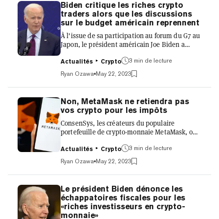
premier bureau à l'étranger à Londres. La
Biden critique les riches crypto
société a déclaré que la crypto-monnaie «ne
traders alors que les discussions
peut réussir qu'avec un régime réglementaire
sur le budget américain reprennent
clair qui offre un chemin ouvert aux start-ups
À l'issue de sa participation au forum du G7 au
tout en protégeant les con...
Japon, le président américain Joe Biden a
critiqué les «fraudeurs fiscaux fortunés et les
3 min de lecture
traders de crypto» comme bénéficiaires
Actualités
Crypto
indignes des législateurs républicains avec
Ryan Ozawa
May 22, 2023
lesquels son administration négocie un
nouveau budget - sans lequel le gouvernement
américain pourrait potentiellement faire
Non, MetaMask ne retiendra pas
défaut sur ses paiements de dette le 1er juin.
vos crypto pour les impôts
Le G7 est un forum politique
ConsenSys, les créateurs du populaire
intergouvernemental dans lequel le Canada, la
portefeuille de crypto-monnaie MetaMask, ont
France, l'Allemagne, l'Italie, l...
dénoncé «des tweets circulant avec des
3 min de lecture
informations inexactes sur les conditions
Actualités
Crypto
d'utilisation de ConsenSys», affirmant que
Ryan Ozawa
May 22, 2023
«MetaMask ne collecte pas de taxes sur les
transactions de crypto-monnaie et nous
n'avons apporté aucune modification à nos
Le président Biden dénonce les
conditions pour le faire». «La section fiscale de
échappatoires fiscales pour les
nos conditions d'utilisation relève de la
«riches investisseurs en crypto-
section 'frais et paiement', et elle concerne
monnaie»