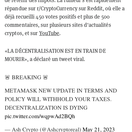
de retenir des impôts. La rumeur s'est rapidement
répandue sur r/CryptoCurrency sur Reddit, où elle a
déjà recueilli 450 votes positifs et plus de 500
commentaires, sur plusieurs sites d'actualités
cryptos, et sur
YouTube
.
«LA DÉCENTRALISATION EST EN TRAIN DE
MOURIR», a déclaré un tweet viral.
🚨 BREAKING 🚨
METAMASK NEW UPDATE IN TERMS AND
POLICY WILL WITHHOLD YOUR TAXES.
DECENTRALIZATION IS DYING
pic.twitter.com/wqpwAd2BQh
— Ash Crypto (@Ashcryptoreal)
May 21, 2023