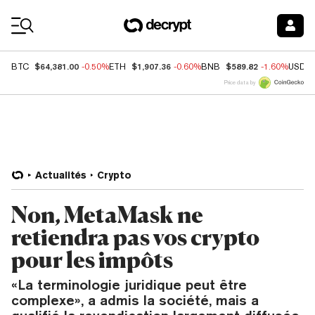
Coin Prices
$64,381.00
$1,907.36
$589.82
BTC
-0.50%
ETH
-0.60%
BNB
-1.60%
USDC
Price data by
Actualités
Crypto
Non, MetaMask ne
retiendra pas vos crypto
pour les impôts
«La terminologie juridique peut être
complexe», a admis la société, mais a