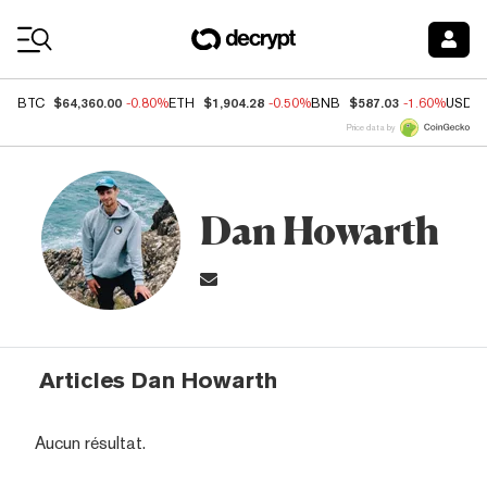
Coin Prices
$64,360.00
$1,904.28
$587.03
BTC
-0.80%
ETH
-0.50%
BNB
-1.60%
USDC
Price data by
Dan Howarth
Articles Dan Howarth
Aucun résultat.