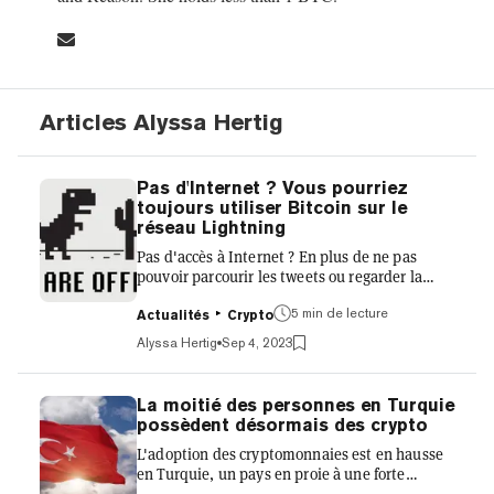
Articles Alyssa Hertig
Pas d'Internet ? Vous pourriez
toujours utiliser Bitcoin sur le
réseau Lightning
Pas d'accès à Internet ? En plus de ne pas
pouvoir parcourir les tweets ou regarder la
dernière vidéo de chat en train de manger du
5 min de lecture
maïs en épi, l'absence de connexion signifie
Actualités
Crypto
que les utilisateurs ne peuvent pas effectuer
Alyssa Hertig
Sep 4, 2023
de paiements en Bitcoin. Les chercheurs ont
depuis longtemps exploré des solutions pour
contourner ce problème en cas de catastrophes
La moitié des personnes en Turquie
naturelles ou dans des régions du monde où
possèdent désormais des crypto
l'accès à Internet est plus limité. Le chercheur
L'adoption des cryptomonnaies est en hausse
en informatique sans fil Ahmet Kurt a cité
en Turquie, un pays en proie à une forte
l'exempl...
inflation, selon une enquête de recherche