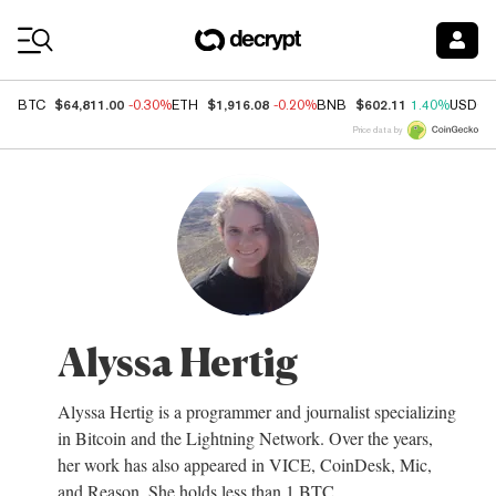
Coin Prices
$64,811.00
$1,916.08
$602.11
BTC
-0.30%
ETH
-0.20%
BNB
1.40%
USDC
Price data by
Alyssa Hertig
Alyssa Hertig is a programmer and journalist specializing
in Bitcoin and the Lightning Network. Over the years,
her work has also appeared in VICE, CoinDesk, Mic,
and Reason. She holds less than 1 BTC.