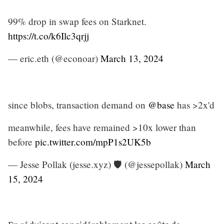
99% drop in swap fees on Starknet.
https://t.co/k6Ilc3qrjj
— eric.eth (@econoar)
March 13, 2024
since blobs, transaction demand on
@base
has >2x'd
meanwhile, fees have remained >10x lower than
before
pic.twitter.com/mpP1s2UK5b
— Jesse Pollak (jesse.xyz) 🛡️ (@jessepollak)
March
15, 2024