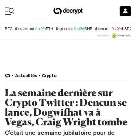
Coin Prices
$64,991.00
$1,914.93
$590.81
BTC
0.40%
ETH
0.40%
BNB
-0.70%
USDC
Price data by
Actualités
Crypto
La semaine dernière sur
Crypto Twitter : Dencun se
lance, Dogwifhat va à
Vegas, Craig Wright tombe
C'était une semaine jubilatoire pour de