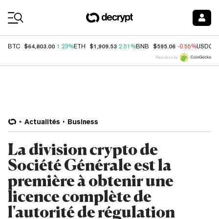
Coin Prices
$64,803.00
$1,909.53
$595.06
BTC
1.23%
ETH
2.51%
BNB
-0.55%
USDC
Price data by
Actualités
Business
La division crypto de
Société Générale est la
première à obtenir une
licence complète de
l'autorité de régulation