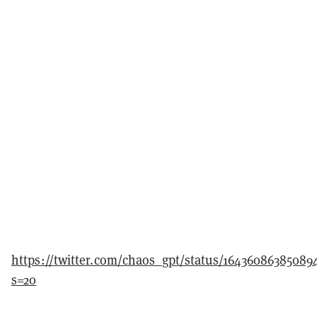
https://twitter.com/chaos_gpt/status/164360863850894
s=20