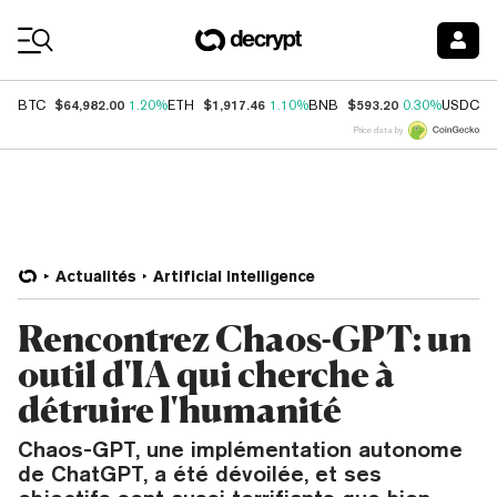
Coin Prices
$64,982.00
$1,917.46
$593.20
$
BTC
1.20%
ETH
1.10%
BNB
0.30%
USDC
Price data by
Actualités
Artificial Intelligence
Rencontrez Chaos-GPT: un
outil d'IA qui cherche à
détruire l'humanité
Chaos-GPT, une implémentation autonome
de ChatGPT, a été dévoilée, et ses