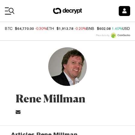
Coin Prices
$64,770.00
$1,913.78
$602.08
BTC
-0.30%
ETH
-0.20%
BNB
1.40%
USDC
Price data by
Rene Millman
Articles Rene Millman