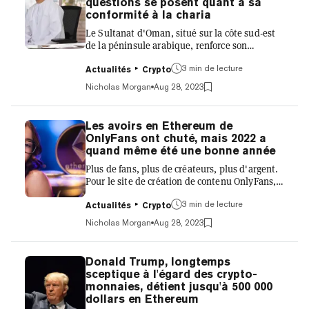
questions se posent quant à sa
malveillant - qui aurait pu être montré à bon
conformité à la charia
nombre de ses 4,...
Le Sultanat d'Oman, situé sur la côte sud-est
de la péninsule arabique, renforce son
adoption des crypto-monnaies après une
récente série d'investissements de plusieurs
3 min de lecture
Actualités
Crypto
millions ce mois-ci. Cette nation d'Asie de
Nicholas Morgan
Aug 28, 2023
l'Ouest poursuit une stratégie visant à en faire
un pôle numérique dans une région de plus en
plus compétitive. En août, le gouvernement
Les avoirs en Ethereum de
omanais a annoncé près de 800 millions de
OnlyFans ont chuté, mais 2022 a
dollars d'investissements supplémentaires
quand même été une bonne année
dans les opérations de minage de
Plus de fans, plus de créateurs, plus d'argent.
cryptomonnaies. Le 23 août, un a...
Pour le site de création de contenu OnlyFans,
2022 a été une très bonne année. Pour
Ethereum ? Peut-être pas autant. Pendant le
3 min de lecture
Actualités
Crypto
week-end, Crypto Twitter s'est concentré sur
Nicholas Morgan
Aug 28, 2023
un état financier soumis par la société mère de
OnlyFans, « Au cours de cette année, le groupe
a diversifié une partie de son fonds de
Donald Trump, longtemps
roulement en une crypto-monnaie - ETH ou
sceptique à l'égard des crypto-
Ethereum », a déclaré la société dans une
monnaies, détient jusqu'à 500 000
déclaration stratégique qui ouvre le document
dollars en Ethereum
de 48 pages. «...