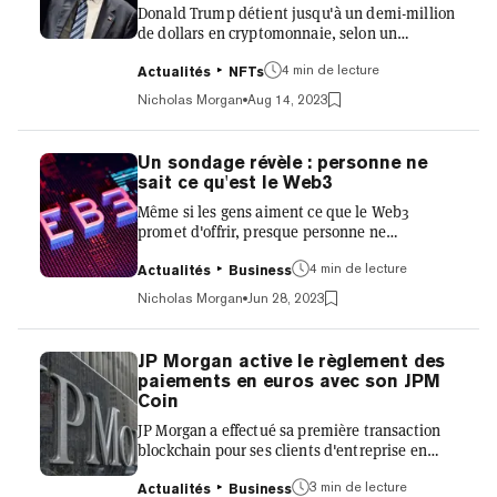
Donald Trump détient jusqu'à un demi-million
de dollars en cryptomonnaie, selon un
formulaire de divulgation financière
récemment publié et soumis à une agence
4 min de lecture
Actualités
NFTs
fédérale d'éthique. Un dépôt soumis au
Nicholas Morgan
Aug 14, 2023
Bureau de l'éthique gouvernementale incluait
une liste d'actifs et d'autres sources de
revenus appartenant à l'ancien président. Sur
Un sondage révèle : personne ne
une ligne à l'avant-dernière entrée du
sait ce qu'est le Web3
formulaire de 82 pages, il est mentionné un
Même si les gens aiment ce que le Web3
«portefeuille de cryptomonnaie (Ethereum)»
promet d'offrir, presque personne ne
d'une valeur comprise entre 250 000 et 500...
comprend ce que signifie le terme Web3. Dans
une enquête récente menée par la société de
4 min de lecture
Actualités
Business
sondages YouGov en collaboration avec la
Nicholas Morgan
Jun 28, 2023
société de logiciels Ethereum Consensys, des
personnes du monde entier ont été interrogées
sur leur connaissance des technologies
JP Morgan active le règlement des
émergentes, leur opinion sur l'état de
paiements en euros avec son JPM
l'économie d'Internet et les valeurs qu'elles
Coin
privilégient en ligne. Ce qu'elle a découvert,
JP Morgan a effectué sa première transaction
c'est que peu de personnes ont u...
blockchain pour ses clients d'entreprise en
Europe en utilisant son propre jeton. La
transaction JPM Coin a été effectuée par
3 min de lecture
Actualités
Business