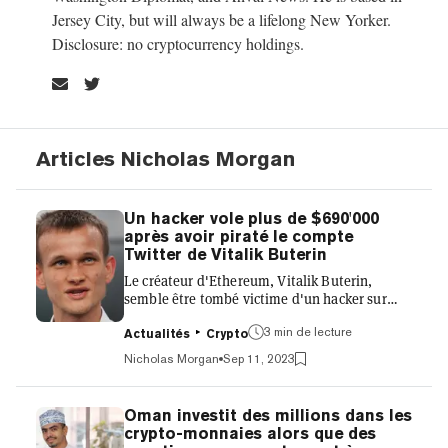
Jersey City, but will always be a lifelong New Yorker.
Disclosure: no cryptocurrency holdings.
Articles Nicholas Morgan
Un hacker vole plus de $690'000
après avoir piraté le compte
Twitter de Vitalik Buterin
Le créateur d'Ethereum, Vitalik Buterin,
semble être tombé victime d'un hacker sur
Twitter, qui a ensuite volé 691 000 $ à des
utilisateurs qui ont suivi un lien corrompu
3 min de lecture
Actualités
Crypto
publié sur son fil d'actualité. Le piratage a été
Nicholas Morgan
Sep 11, 2023
détecté pour la première fois samedi lorsqu'un
message est apparu sur le post de Buterin
annonçant le lancement d'un ensemble de
Oman investit des millions dans les
jetons non fongibles (NFT) commémoratifs du
crypto-monnaies alors que des
fournisseur de logiciels Consensys. Ce lien