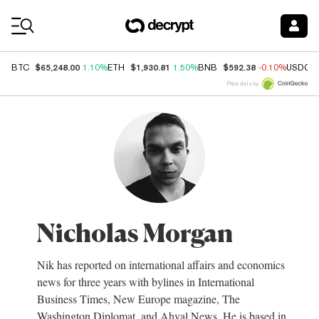
Coin Prices
$65,248.00
$1,930.81
$592.38
BTC
1.10%
ETH
1.50%
BNB
-0.10%
USDC
Price data by
Nicholas Morgan
Nik has reported on international affairs and economics
news for three years with bylines in International
Business Times, New Europe magazine, The
Washington Diplomat, and Ahval News. He is based in