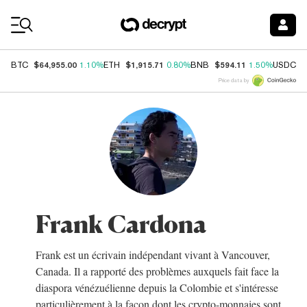
Coin Prices
$64,955.00
$1,915.71
$594.11
$
BTC
1.10%
ETH
0.80%
BNB
1.50%
USDC
Price data by
Frank Cardona
Frank est un écrivain indépendant vivant à Vancouver,
Canada. Il a rapporté des problèmes auxquels fait face la
diaspora vénézuélienne depuis la Colombie et s'intéresse
particulièrement à la façon dont les crypto-monnaies sont