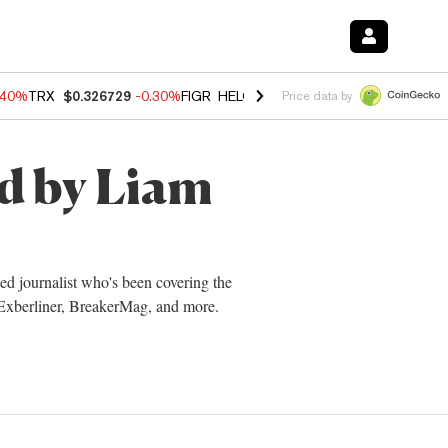
.40%
TRX
$0.326729
-0.30%
FIGR_HELOC
$1.02
-2.00%
HYPE
$56.14
Price data by
ed by Liam
ed journalist who's been covering the
Exberliner, BreakerMag, and more.