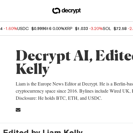
94
-1.60%
USDC
$0.999616
0.00%
XRP
$1.033
-3.20%
SOL
$72.58
-2
Decrypt AI, Edit
Kelly
Liam is the Europe News Editor at Decrypt. He is a Berlin-bas
cryptocurrency space since 2016. Bylines include Wired UK, 
Disclosure: He holds BTC, ETH, and USDC.
, Edited by Liam Kelly