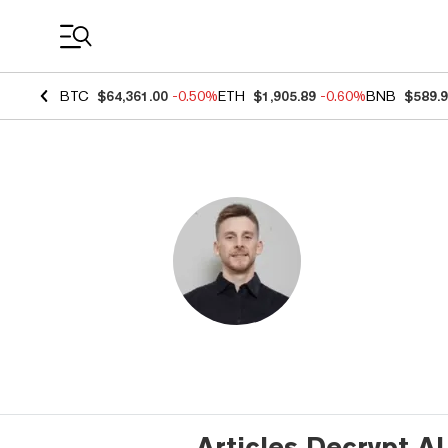
Coin Prices
BTC
$64,361.00
-0.50%
ETH
$1,905.89
-0.60%
BNB
$589.
Articles Decrypt AI