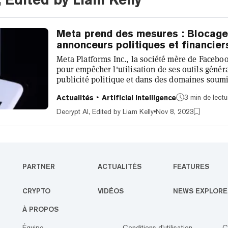
Meta prend des mesures : Blocage 
annonceurs politiques et financie
Meta Platforms Inc., la société mère de Faceboo
pour empêcher l'utilisation de ses outils génér
publicité politique et dans des domaines soumis
que la politique, l'emploi et les services de cré
3 min de lectu
Actualités
Artificial Intelligence
Cette mesure reflète les préoccupations croissa
à diffuser de fausses informations, notamment
Decrypt AI, Edited by Liam Kelly
Nov 8, 2023
politiques s'in...
PARTNER
ACTUALITÉS
FEATURES
CRYPTO
VIDÉOS
NEWS EXPLORE
À PROPOS
Équipe
Conditions d'utilisation
C