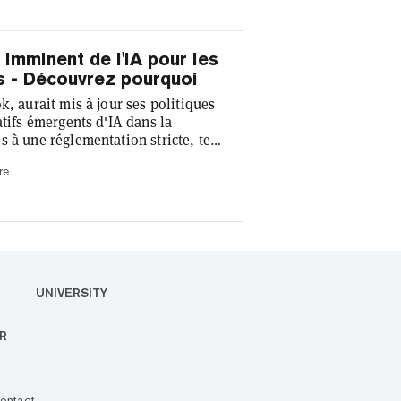
imminent de l'IA pour les
rs - Découvrez pourquoi
k, aurait mis à jour ses politiques
atifs émergents d'IA dans la
 à une réglementation stricte, tels
dit, a rapporté Reuters aujourd'hui.
re
ntes concernant le potentiel de l'IA
 à mesure que les campagnes
UNIVERSITY
R
ontact