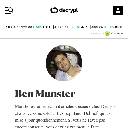
Coin Prices
$65,199.00
$1,925.71
$603.24
$
BTC
0.50%
ETH
0.50%
BNB
0.30%
USDC
Price data by
Ben Munster
Munster est un écrivain d'articles spéciaux chez Decrypt
et a lancé sa newsletter très populaire, Debrief, qui est
mise à jour quotidiennement. Si vous ne l'avez pas
encore souscrite, vous devriez vraiment le faire.