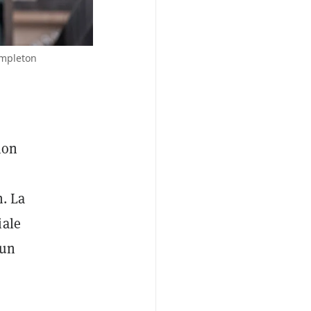
empleton
ion
n. La
iale
 un