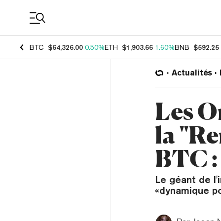
Coin Prices
BTC
$64,326.00
0.50%
ETH
$1,903.66
1.60%
BNB
$592.25
Actualités
Les O
la "Re
BTC :
Le géant de l'
«dynamique po