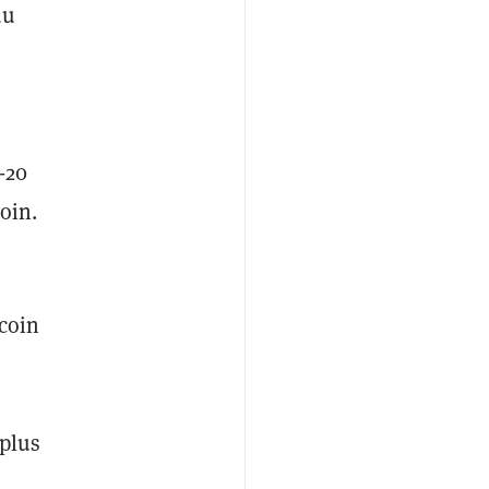
du
-20
oin.
tcoin
 plus