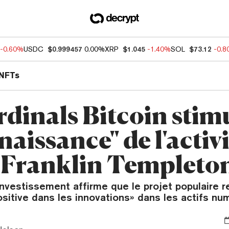
-0.60%
USDC
$0.999457
0.00%
XRP
$1.045
-1.40%
SOL
$73.12
-0.
NFTs
rdinals Bitcoin stim
naissance" de l'activ
 Franklin Templeto
investissement affirme que le projet populaire r
sitive dans les innovations» dans les actifs nu