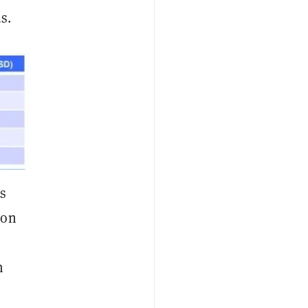
s.
s
ton
n