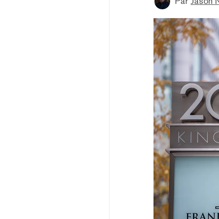
Par
Jason 