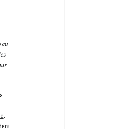
eau
des
aux
es
ne
,
ient