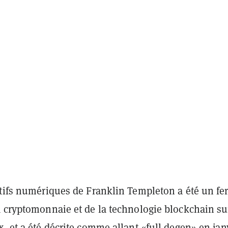
ctifs numériques de Franklin Templeton a été un fe
a cryptomonnaie et de la technologie blockchain su
, et a été décrite comme allant «
full degen
» en jan