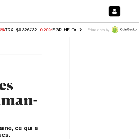
80%
TRX
$0.326732
-0.20%
FIGR_HELOC
$1.017
0.00%
HYPE
$56.16
Price data by
es
kman-
aine, ce qui a
ues.