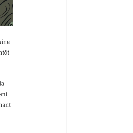
aine
ntôt
la
ant
enant