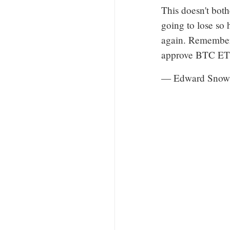
This doesn't both
going to lose so 
again. Remember
approve BTC ETFs
— Edward Snow