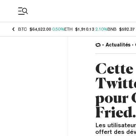
Coin Prices
BTC
$64,522.00
0.50%
ETH
$1,910.13
2.10%
BNB
$592.37
Actualités
Cette
Twitte
pour 
Fried.
Les utilisateu
offert des dé