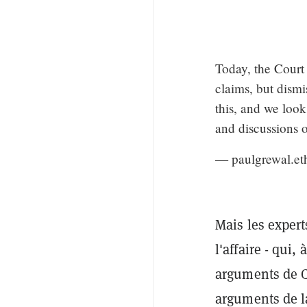
Today, the Court
claims, but dism
this, and we loo
and discussions o
— paulgrewal.et
Mais les expert
l'affaire - qu
arguments de C
arguments de la