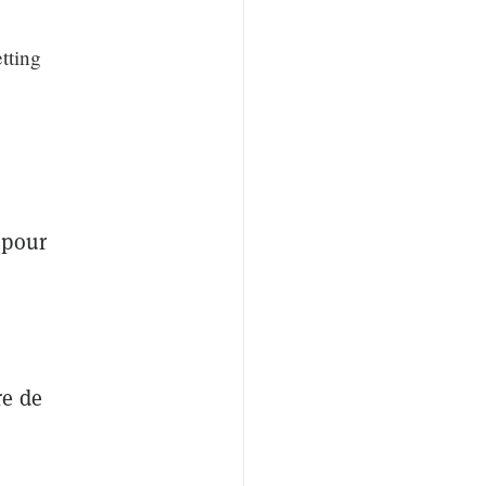
etting
 pour
re de