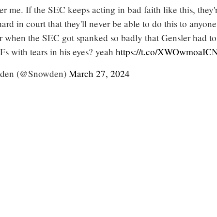
er me. If the SEC keeps acting in bad faith like this, they'
hard in court that they'll never be able to do this to anyone
 when the SEC got spanked so badly that Gensler had to
 with tears in his eyes? yeah
https://t.co/XWOwmoaIC
den (@Snowden)
March 27, 2024