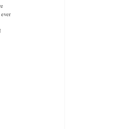
re
 ever
N