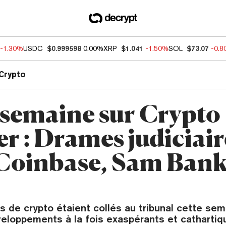
-1.30%
USDC
$0.999598
0.00%
XRP
$1.041
-1.50%
SOL
$73.07
-0.
Crypto
 semaine sur Crypto
r : Drames judiciair
Coinbase, Sam Ban
rs de crypto étaient collés au tribunal cette sem
veloppements à la fois exaspérants et cathartiq