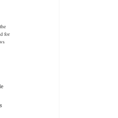
the
d for
ews
de
s