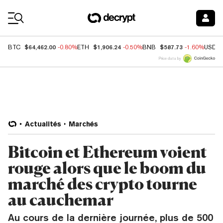
Coin Prices
$64,462.00
$1,906.24
$587.73
BTC
-0.80%
ETH
-0.50%
BNB
-1.60%
USDC
Price data by
Actualités
Marchés
Bitcoin et Ethereum voient
rouge alors que le boom du
marché des crypto tourne
au cauchemar
Au cours de la dernière journée, plus de 500