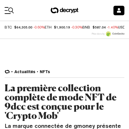
Coin Prices
$64,305.00
$1,900.19
$587.04
BTC
-0.60%
ETH
-0.30%
BNB
-1.40%
USDC
Price data by
Actualités
NFTs
La première collection
complète de mode NFT de
9dcc est conçue pour le
'Crypto Mob'
La marque connectée de gmoney présente