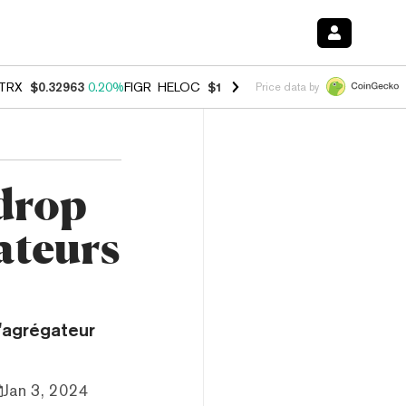
TRX
$0.32963
0.20%
FIGR_HELOC
$1.001
-2.70%
HYPE
$54.50
-0.3
Price data by
rdrop
sateurs
l'agrégateur
Jan 3, 2024