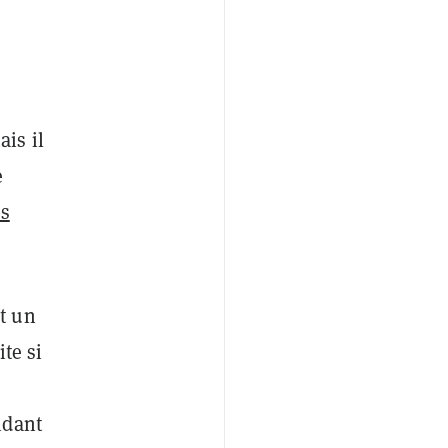
ais il
e
és
t un
te si
ndant