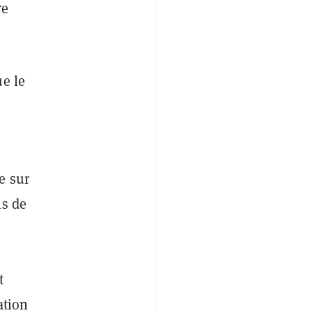
re
ue le
e sur
ls de
,
t
ation