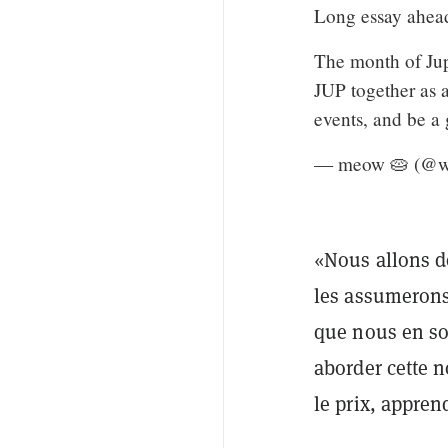
Long essay ahead
The month of Jup
JUP together as a
events, and be 
— meow 🥧 (@
«Nous allons d
les assumerons
que nous en so
aborder cette 
le prix, appren