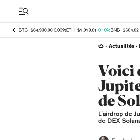
Coin Prices
BTC
$64,930.00
0.00%
ETH
$1,919.61
0.10%
BNB
$604.02
Actualités
Voici
Jupite
de So
L'airdrop de J
de DEX Solana