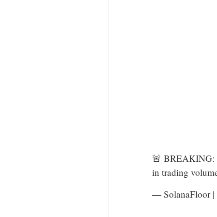
🚨 BREAKING:
in trading volum
— SolanaFloor |