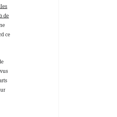
lles
b de
 ne
rd ce
de
évus
arts
sur