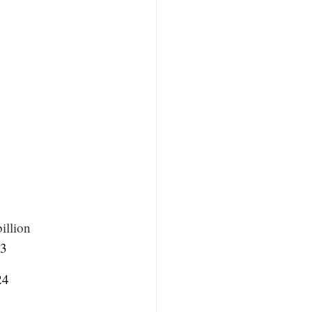
illion
K3
24