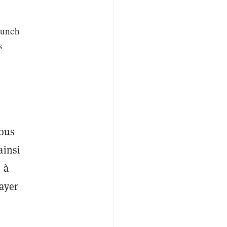
aunch
s
nous
ainsi
 à
ayer