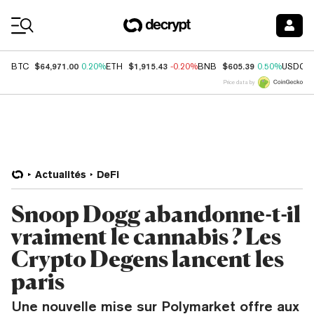
Coin Prices
$64,971.00
$1,915.43
$605.39
BTC
0.20%
ETH
-0.20%
BNB
0.50%
USDC
Price data by
Actualités
DeFi
Snoop Dogg abandonne-t-il
vraiment le cannabis ? Les
Crypto Degens lancent les
paris
Une nouvelle mise sur Polymarket offre aux