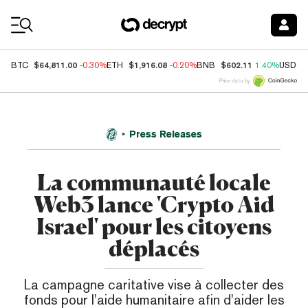
Coin Prices
$64,811.00
$1,916.08
$602.11
BTC
-0.30%
ETH
-0.20%
BNB
1.40%
USDC
Price data by
Press Releases
La communauté locale
Web3 lance 'Crypto Aid
Israel' pour les citoyens
déplacés
La campagne caritative vise à collecter des
fonds pour l'aide humanitaire afin d'aider les