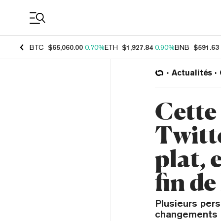
Coin Prices
BTC
$65,060.00
0.70%
ETH
$1,927.84
0.90%
BNB
$591.63
Actualités
Cette
Twitte
plat, 
fin de
Plusieurs per
changements d