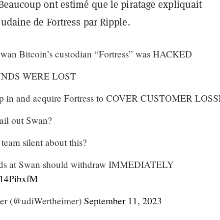
 Beaucoup ont estimé que le piratage expliquait
oudaine de Fortress par Ripple.
n Bitcoin’s custodian “Fortress” was HACKED
NDS WERE LOST
step in and acquire Fortress to COVER CUSTOMER LOS
bail out Swan?
team silent about this?
nds at Swan should withdraw IMMEDIATELY
if14PibxfM
er (@udiWertheimer)
September 11, 2023