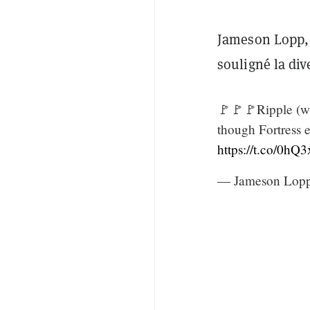
Jameson Lopp, 
souligné la div
🚩🚩🚩Ripple (wh
though Fortress e
https://t.co/0h
— Jameson Lop