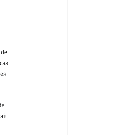
 de
 cas
les
de
ait