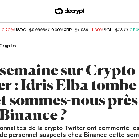
-0.20%
USDC
$0.999657
0.00%
XRP
$1.035
-1.30%
SOL
$73.77
0.5
Crypto
 semaine sur Crypto
r : Idris Elba tombe
et sommes-nous près 
 Binance ?
sonnalités de la crypto Twitter ont commenté le
e personnel suspects chez Binance cette sem