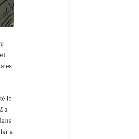
re
et
naies
té le
M a
dans
llar a