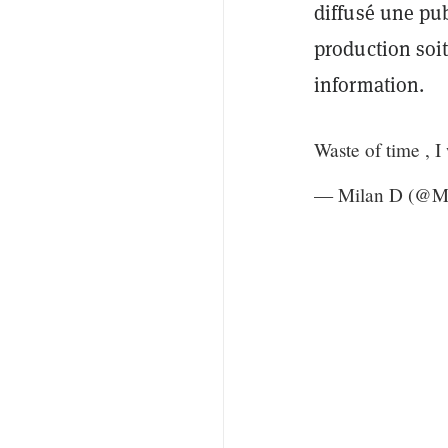
diffusé une pub
production soi
information.
Waste of time , 
— Milan D (