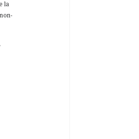
e la
 non-
?