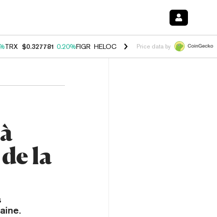
0%
TRX
$0.327781
0.20%
FIGR_HELOC
$1.035
1.50%
HYPE
$56.90
2.
Price data by
 à
de la
s
aine.