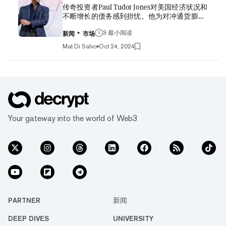
传奇投资者Paul Tudor Jones对美国经济状况和
并不担心。 “对我来说，XRP ETF的获批是不
不断增长的债务感到担忧。他为对冲通货膨胀
可避免的，”Ripple首席执行官Garlinghouse在
而采取的投资策略包括购买大宗商品——其中
周三接受彭博电视台采访时如此表示，并补充
就包括比特币。 “我认为所有道路都通向通货
3 最小阅读
称“机构和散户都有需求来接触这类资产”。 本
新闻
市场
膨胀，”他周二在接受CNBC采访时说。“我看
月，另一家资产管理公司Canary Capital也提交
Mat Di Salvo
Oct 24, 2024
涨黄金，我看涨比特币。我认为大宗商品被严
了基于XRP的ETF发行申请。Garlinghouse表
重低估了——所以我看涨大宗商品。” 他补充
示，尽管SEC显然并不愿意，但它最终还是批
说，大多数年轻人通过投资纳斯达克来对冲通
准了由顶级华尔街公司推出的比特币和以太坊
货膨胀，而纳斯达克的表现“一直很棒”。 创立
ETF产品。 但是，考虑到与Ripple公司正在进
了对冲基金都铎投资公司（Tudor Investment
行的纠纷，XRP ETF可能无法立即获得批准。
Corporation）的亿万富翁投资者Jones表示，
早在2020年，SEC就对该公司提起了13亿美
他对美国不断增长的债务感到担忧。目前，美
元...
国国家债务已达35.77万亿美元，并且还在不断
Your gateway into the world of Web3
增加。 国家债务是美国联邦政府为支付国防、
教育和医疗等费用而承担的债务。 他说，一个
国家摆脱如此高额债务的唯一方法就是通过通
货膨胀来摆脱。“所有道路都通向通货膨胀——
这是历史上每个文明摆脱债务的方式：他们通
过通货膨胀来消除债务，”他说。 比特币支持
者一直吹捧这种加密货币是对冲通货膨胀的工
具，尽管许多专家仍然不认为它像黄金等其他
传统资产那样是对冲工具。 Jones过去曾多次
PARTNER
新闻
表示，他喜欢比特币，并且这种资产...
DEEP DIVES
UNIVERSITY