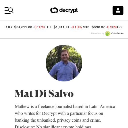
Coin Prices
$64,811.00
$1,911.91
$590.07
BTC
-0.10%
ETH
-0.10%
BNB
-0.90%
USDC
Price data by
Mat Di Salvo
Mathew is a freelance journalist based in Latin America
who writes for Decrypt with a particular focus on
banking the unbanked, privacy coins and crime.
Disclosure: No significant crypto holdings.