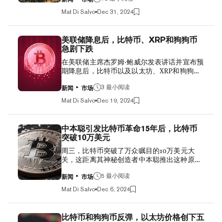
种大规模转账会伴随着抛售行为。过去几周，
历。 比特币ETF，十年等待终成真 十年来，美
由于投资者从风险资产中撤资，主要是受特朗
Mat Di Salvo
Dec 31, 2024
国证券交易委员会（SEC）一直对顶级资产管
普总统的贸易战和美国持续通胀的影响，比特
理公司提出为美国客户提供比特币交易所交易
币价格大幅下跌。 目前尚不清楚这位投资者将
基金（ETF）——这一曾经遥不可及的比特币
所有比特币转移到了哪里，但其中一个地址与
美联储降息后，比特币、XRP和狗狗币
ETF——的申请说“不”。但2023年6月，全球最
英国金融科技公司Revolut有关联。有可能是
急剧下跌
大资产管理公司贝莱德向SEC申请推出自己的
持有者准备在宏观经济不确定性令加密货币市
在美联储主席杰罗姆·鲍威尔发表讲话并宣布预
比特币ETF，情况发生了变化。 ETF是一种投
场感到恐慌时套现。 最早的钱包于2011年2月
期降息后，比特币以及以太坊、XRP和狗狗币
资工具，允许买家在不直接购买和存储资产的
收到50个BTC，当...
等主要资产迅速下跌。美联储表示2025年将不
情况下获得该资产的敞口。例如，黄金ETF早
会大幅降息，这一消息显然促使投资者远离加
3 最小阅读
已存在，为投资者提供了投资黄金的便利，而
新闻
市场
密货币和美国股票等“风险偏好”资产。 在美联
无需为寻找安全存放实物金条或金币的地方而
Mat Di Salvo
Dec 19, 2024
储新闻发布会后，市值最大的数字资产比特币
烦恼。 但SEC一直对比特币ETF持谨慎态度，
暴跌，目前交易价格为101,430美元。在过去
多次以加密货币市场容易被操纵为由拒绝申
24小时内，该资产下跌了近5%，在周二早些时
请。 行业分析师认为，贝莱德的加入和其分量
中本聪引发比特币革命15年后，比特币
候创下108,000美元以上的历史新高后急剧下
将最终推动监管机构开绿灯。事实证明确实如
突破10万美元
跌。 XRP在周二上涨后出现回落，当日下跌
此。1月10日，SEC批准了比特币ETF，次日即
周三，比特币突破了万众瞩目的10万美元大
10%，而狗狗币则下跌9%，跌至0.363美元的
有10只开始交易。美国市场终于有了一种方
关，这距离其神秘创造者中本聪推出这种原始
价格，这是这一顶级模因币一个月来的最低
式，让普通散户投资者可以轻松投资比特币，
加密货币已经过去了15年多。 根据Coinbase的
点。 美联储周三再次降息25个基点。但鲍威尔
而无需操心加密货币交易所、钱包和助记词。
数据，比特币在美国东部时间晚上9点45分后
5 最小阅读
表示，“因此，在考虑进一步调整我们的政策
这一举措意义重大，其影响甚至超出了...
新闻
市场
不久达到了期待已久的10.1万美元以上的目
利率时，我们可以更加谨慎。”交易者对此消
Mat Di Salvo
Dec 6, 2024
标。今年年初，比特币的交易价格还略高于
息持谨慎态度，股市同样出现下跌。 押注加密
4.4万美元。此后，其价格飙升了超过120%，
货币未来价格上涨的交易者们的多头仓位被清
在整个11月期间多次打破高价纪录，但直到现
算。据CoinGlass数据，在过去24小时内，超过
比特币和狗狗币反弹，以太坊价格创下五
在才突破10万美元大关。 自其创造者（或创造