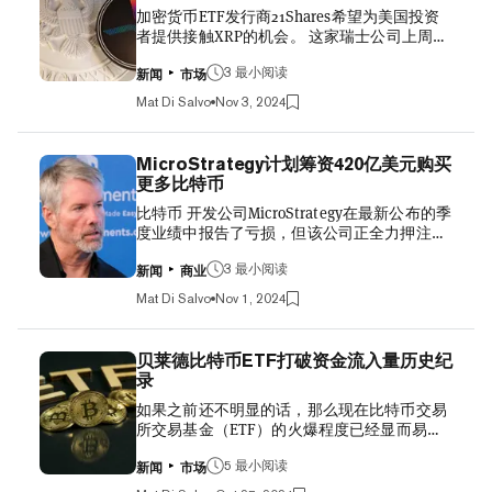
加密货币ETF发行商21Shares希望为美国投资
一天里上涨了1.5%，目前交易价格为69775美
被平仓。总计有1.03亿美元为空头仓位。
者提供接触XRP的机会。 这家瑞士公司上周五
元。 这很可能与选举有关：特斯拉首席执行官
Where Do Kamala Harris and...
向美国证券交易委员会（SEC）提交了一份S-1
马斯克已成为前总统唐纳德·特朗普寻求连任白
表格，申请推出一只XRP ETF。 若获得批准，
3 最小阅读
宫时最响亮的声音之一。 而特朗普则表示，如
新闻
市场
21Shares Core XRP Trust将通过全天交易的股
果他最终再次当选，长期支持狗狗币的马斯克
Mat Di Salvo
Nov 3, 2024
票来追踪市值排名第七的数字货币的价格。 该
可以领导一个政府效率委员会。 'I Just Like
公司在一份声明中表示，“我们仍致力于扩大
Dogecoin': Elon Musk Pumps Meme Coin to 4-
美国投资者对加密货币资产类别的接触，并期
Month High 据马斯克称，该部门将被命名为政
MicroStrategy计划筹资420亿美元购买
待推动美国的创新。” XRP是由金融科技公司
府效率部（D.O.G.E.）——这导致每当这位
更多比特币
Ripple的创始人创建的数字货币。21Shares发
SpaceX老板就其未来可能担任的角色发表评论
比特币 开发公司MicroStrategy在最新公布的季
行ETF，并在今年早些时候获得SEC批准后，
时，交易者们就会推高狗狗币的价格。 在选举
度业绩中报告了亏损，但该公司正全力押注比
在美国运营比特币和以太坊的现货ETF。 其他
之前，特朗普已成为更直...
特币。 在周三的一份公告中，该公司（纳斯达
资产管理公司，包括加密资产管理公司
克股票代码：MSTR）表示，计划在未来三年
3 最小阅读
Bitwise，也希望推出追踪XRP价格的ETF。资
新闻
商业
内筹集420亿美元资金，用于购买更多比特
产管理公司Grayscale最近推出了XRP信托基
Mat Di Salvo
Nov 1, 2024
币。MicroStrategy首席执行官Pong Le在一份
金，并在此前将类似的比特币和以太坊封闭式
声明中表示，这一战略是公司“21/21计划”的一
基金转换为正规的ETF，前提是SEC批准了这
部分，其中210亿美元将来自股权融资，另外
类产品的交易。 Ripple Legal Chief Says SEC
贝莱德比特币ETF打破资金流入量历史纪
210亿美元将以固定收益证券的形式出售。
Appeal Will 'Backfire'—And Benefit the Crypto
录
MicroStrategy已经是比特币最大的公开持有
Industry 然而，SEC目前正与Ripple陷入...
如果之前还不明显的话，那么现在比特币交易
者，拥有252220枚比特币，今天这些比特币的
所交易基金（ETF）的火爆程度已经显而易见
价值为182亿美元。彭磊今天表示，公司没有
——对这些产品的需求远远超出了所有预期。
计划放慢脚步，将继续购买比特币。
彭博社的数据显示，在今年推出的575只ETF
5 最小阅读
MicroStrategy announces $42 billion capital
新闻
市场
中，排名前30的产品中有14只是新的比特币或
plan including $21 billion ATM equity offering