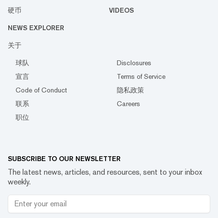
硬币
VIDEOS
NEWS EXPLORER
关于
球队
Disclosures
宣言
Terms of Service
Code of Conduct
隐私政策
联系
Careers
职位
SUBSCRIBE TO OUR NEWSLETTER
The latest news, articles, and resources, sent to your inbox
weekly.