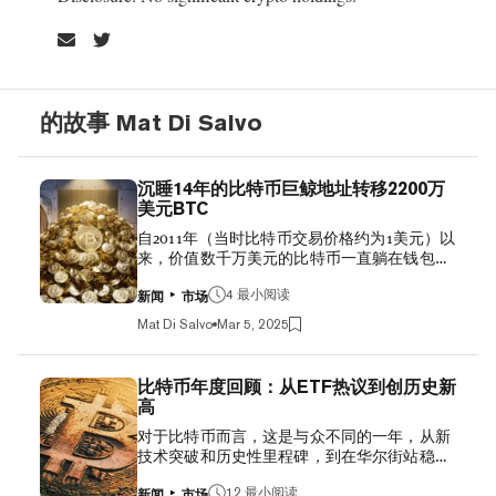
的故事 Mat Di Salvo
沉睡14年的比特币巨鲸地址转移2200万
美元BTC
自2011年（当时比特币交易价格约为1美元）以
来，价值数千万美元的比特币一直躺在钱包里
未动，14年后，这些比特币终于被转移。 周
一，六个古老的比特币（BTC）地址在沉寂多
4 最小阅读
新闻
市场
年后，将其持有的总计250个BTC（按今日价格
Mat Di Salvo
Mar 5, 2025
计算，价值近2200万美元）转移到了新位置。
区块链数据显示，这些钱包非常古老，使用的
是协议上线时首次使用的旧版地址。如今，这
比特币年度回顾：从ETF热议到创历史新
种地址已很少用于比特币的收发。 Satoshi-Era
高
Bitcoin Miner Moves $5 Million BTC Earned
对于比特币而言，这是与众不同的一年，从新
When the Price Was Just 10 Cents 大型“长期持
技术突破和历史性里程碑，到在华尔街站稳脚
有者”（HODLers）的动向可能会让投资者感
跟，再到成为美国选举中的政治博弈工具。 让
到恐慌，因为行业观察家和交易员通常预期这
我们来回顾一下这一年全球最大加密货币的经
12 最小阅读
新闻
市场