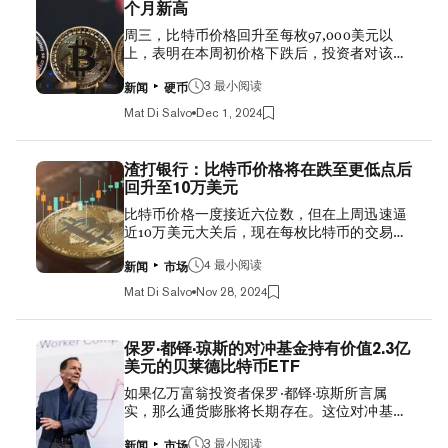
6.9亿美元的期货押注被关闭，其中大部分是多
个月新高
者们）于2009年1月挖出创世区块以来，这种
头仓位，仅在过去一小时内就有超过3亿美元
周三，比特币价格回升至每枚97,000美元以
市值最大的加密货币已经走过了漫长的道路。
的清算总额。 比特币和其他加密货币在很大程
上，表明在本周初价格下跌后，投资者对该货
比特币源于密码朋克哲学，被设计为一种去中
度上受益于低利率环境，因为它们与股票一
币重拾信心。 根据CoinGecko的数据，领先的
心化的货币，可以在没有中央权威机构的情况
样，往往价格波动较大。 2022年，为应对新冠
加密货币比特币在周三早些时候触及97,360美
3 最小阅读
下自由交易，并且记录在一个不可篡改的账本
疫情后的通货...
新闻
硬币
元，但随后有所回落，目前交易价格为96,320
上，这个账本不容易被更改或脱机。 多年来，
Mat Di Salvo
Dec 1, 2024
美元。 上周，比特币一度逼近10万美元大关，
这种货币已经从一种几乎毫无价值的奇物，以
但最终未能突破，不过仍然创下了99,645美元
及主要用于在线购买毒品的工具，变成了世界
的历史新高。在24小时内，比特币价格上涨了
上最有价值的资产之一，也是寻求对冲通胀的
渣打银行：比特币价格将在跌至更低点后
超过5%。 而表现良好的不仅仅是比特币这一
知名资产管理公司眼中的有吸引力的投资对
回升至10万美元
数字资产：以太坊的价格也达到了五个月来的
象。如今，随着比特币ETF在今年蓬勃发展，
比特币价格一度接近六位数，但在上周迅速逼
新高，为3,647美元。在过去一天上涨9%后，
甚至连华尔街也加入了这一行列。 Bitcoin
近10万美元大关后，现在每枚比特币的交易价
第二大加密货币以太坊目前的价格为3,625美
ETFs Take in $1 Billion as BTC Price Nears
格已低于94,000美元。 而据英国跨国银行渣打
元。 以太坊一直在努力追赶比特币的涨幅，但
$100,000 仅在过去十年...
银行称，比特币仍有进一步下跌的空间。 该公
4 最小阅读
现在资金正重新流入该领域。不过，以太坊要
新闻
市场
司的数字资产研究员Geoff Kendrick周二写道，
想打破2021年创下的4,878美元的历史高点，
Mat Di Salvo
Nov 28, 2024
未来还会有更多痛苦，最大的加密货币将跌至
还需再上涨25%。 Bitcoin ETFs Notch Biggest
88,700美元的低位。原因何在？新的财政部
Week Ever, Adding $3.1 Billion as BTC Neared
长。 他写道：“我认为昨天（比特币价格下
$100K 此外，狗狗币的价格也出现了上涨。特
保罗·都铎·琼斯的对冲基金持有价值2.3亿
跌）的催化剂是Bessent（出任财政部长）宣
斯拉首席执行官埃隆·马斯克钟爱的狗狗货币上
美元的贝莱德比特币ETF
布后美国国债期限溢价的减少。”唐纳德·特朗
涨了近5%，目前价格略高于0.40美元，而周二
如果亿万富翁投资者保罗·都铎·琼斯所言属
普提名Scott Bessent出任美国财政部长后，美
其价格曾跌至0.37美元以下。 在特斯拉...
实，那么通货膨胀将长期存在。这位对冲基金
国国债上涨，5年至30年期限的国债收益率下
界的传奇人物在上个月的采访中如此表示，这
降了10个基点以上。 Kendrick补充说，从短期
也是他一直以来公开看好比特币的原因之一。
3 最小阅读
来看，比特币的涨势可能会放缓，因为“比特
新闻
市场