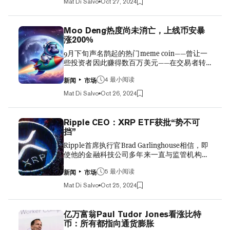
Mat Di Salvo
Oct 27, 2024
以太坊基金，而前四名则被比特币基金占据。
and a target of raising $21 billion in fixed-
数据还显示，在过去四年中，开始交易的1800
income securities. Join us at 5pm ET as we
只ETF中，就资金流入而言，贝莱德的iShares
discuss our quarterly resul...
Moo Deng热度尚未消亡，上线币安暴
Bitcoin Trust是迄今为止最大的。 575 ETFs
涨200%
have now launched in 2024... *14 of top 30* by
9月下旬声名鹊起的热门meme coin——曾让一
inflows are either spot btc or eth ETFs.
些投资者因此赚得数百万美元——在交易者转
Includes 6 of top 10. There are also 2 MSTR-
向其他币种后，过去几周似乎陷入了死亡螺
related ETFs in top 30. Crypto appetite from
旋。但现在，在顶级加密交易所币安关注之
4 最小阅读
tradfi is real. pic.twitter.com/DmD6f5zJ1P —
新闻
市场
后，该币种当日上涨了200%。 根据CoinGecko
Nate Geraci (@NateGeraci) October 23, 2024
Mat Di Salvo
Oct 26, 2024
的数据，基于Solana区块链的Moo
ETF是一种在证券交易所交易的受欢迎的投资
Deng（MOODENG）在过去24小时内价格翻了
工具。它们...
两番，在近日徘徊于0.08美元以下后，目前价
Ripple CEO：XRP ETF获批“势不可
格已升至约0.23美元。 这一暴涨发生在币安宣
挡”
布将该代币上市供期货交易者交易之后。此次
Ripple首席执行官Brad Garlinghouse相信，即
上市允许交易者购买合约，以押注Moo Deng未
使他的金融科技公司多年来一直与监管机构针
来的价格。Moo Deng是一种代币，其灵感来源
锋相对，SEC也会批准其公司创始人参与创建
于上个月在网络上走红的一只河马幼崽。
的加密货币ETF。 本月初，基金管理公司
5 最小阅读
#Binance Futures will launch the USDⓈ-
新闻
市场
Bitwise提交了XRP ETF的申请。如果该基金获
Margined $MOODENG Perpetual Contract at 🗓️
Mat Di Salvo
Oct 25, 2024
得批准，它将在证券交易所交易，使投资者能
Oct 25 2024, 10:00 (UTC) Read more 👉
够在不实际持有XRP加密货币的情况下获得
https://t.co/FRuu1q8ZNA
XRP的投资机会。 此次申请令人意外，因为
pic.twitter.com/Z9XLOaGwS2 — Binance
亿万富翁Paul Tudor Jones看涨比特
XRP的创建者Ripple自2020年以来一直与SEC
Futures (@BinanceFutures) Octob...
币：所有都指向通货膨胀
陷入法律纠纷。即便如此，Garlinghouse似乎