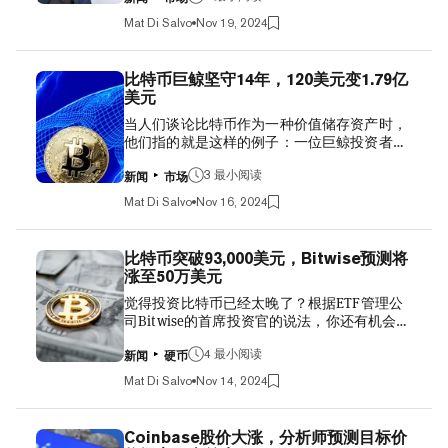
都铎·琼斯也是言行一致之人：他的对冲基金通
币的核心用途之一是对冲（传统金融）问题
Mat Di Salvo
Nov 19, 2024
过美国最大的比特币ETF大幅增加了对“数字黄
（与银行部门或财政部相关）。” 对冲基金经
金”的投资。 上周提交给美国证券交易委员会
理Bessent被华尔街视为财政保守派，这可能
（SEC）的一份新的13F文件显示，截至9月30
意味着更明智的货币政策——特别是在关税方
比特币巨鲸坚守14年，120美元变1.79亿
日，都铎投资公司持有超过440万股贝莱德旗
面。候任总统唐纳德·特朗普曾承诺采取激进的
美元
下的iShares比特币信托ETF。 当时这批持仓的
关税政策，即对进口商品征税。经济学家表
当人们谈论比特币作为一种价值储存资产时，
价值约为1.6亿美元，按当前价格计算，现在价
示，由于关税往往会导致通货膨胀加剧，因此
他们指的就是这样的例子：一位巨鲸投资者在
值已达到2.3亿美元。回溯到6月份，该对冲基
美国国债已出现回调。 Solana, XRP ETFs Next
周四转移了2,000枚比特币，价值1.79亿美元，
金仅持有869,565股该ETF，该ETF的交易代码
After Eth...
而在此之前，这些比特币已被他持有了14年之
3 最小阅读
为IBIT。 全球最大的资产管理公司贝莱德现在
新闻
市场
久，未曾动过。 区块链数据显示，这位拥有巨
允许更多传统投资者通过其iShares比特币信托
Mat Di Salvo
Nov 16, 2024
额持仓的加密货币投资者（即巨鲸）是在2010
ETF接触比特币。 ETF是一种受欢迎的投资工
年收到这些比特币的，当时每枚比特币的价值
具，允许人们购买跟踪基础资产的股票，这些
仅为0.06美元。总的来说，他当时持有的比特
基础资产可以是外币、黄金、美国股票或铜等
比特币突破93,000美元，Bitwise预测将
币价值仅为120美元。 在目睹其持仓增值近15
任何资产。 SEC在今年1月批准了比特币ETF，
涨至50万美元
亿%后，这位巨鲸于周四晚间将这些“数字黄
允许它们在证券交易所交易，从而为新的加密
觉得投资比特币已经太晚了？根据ETF管理公
金”转移至美国加密货币交易所Coinbase，推
货币投资者群体打开了大门。贝莱德的ETF获
司Bitwise的首席投资官的说法，你还有机会，
测其目的是为了出售。记者Peter Rizzo首先在
得了 最大的资金流入和日常交易量。 多年来
他预测比特币未来仍有巨大的上涨空间。 当
推特（现更名为X）上披露了这一动向。 JUST
一直谈论比特币的琼斯本月早些时候...
然，他会这么说。但这位加密资产管理公司的
4 最小阅读
IN: Someone just moved 2,000 #Bitcoin worth
新闻
硬币
老板Matt Hougan给出了一些有趣的理由，解
$179,000,000. They held from $0.06 to
Mat Di Salvo
Nov 14, 2024
释为什么他认为普通投资者仍然可以抢购“数
$90,000 Legend 🔥
字黄金”——而且，只有当或如果比特币达到50
pic.twitter.com/L2nprLATnh — The Bitcoin
万美元的价位时，投资才算为时已晚。 上周唐
Historian (@pete_rizzo_) November 15, 2024
Coinbase股价大涨，分析师预测目标价
纳德·特朗普赢得总统大选后，比特币的价格飙
根据CoinGecko的数据，比特币目前的价格为