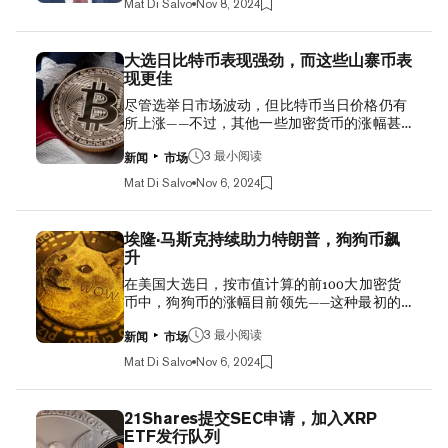
Mat Di Salvo
Nov 8, 2024
措得到了所有12位美联储投票成员的支持。今
acquired for ~$11.9 billion at ~$42,692 per
年9月，美联储降息50个基点，这是自2022年
bitcoin. $MSTR https://t.co/uCt8nNUVqd —
大幅加息以来的首次降息。 比特币和其他加密
Mich...
大选日比特币表现强劲，而这些山寨币表
货币在很大程度上受益于低利率环境，因为它
现更佳
们与科技股一样，往往价格波动较大。 但在
尽管选举日市场波动，但比特币当日价格仍有
2022年，为应对新冠疫情期间的通货膨胀，央
所上涨——不过，其他一些加密货币的涨幅甚
行大幅提高了利率，使得这类投资的吸引力降
至更大。 周二，比特币价格一度跃升至70500
低。如今，通货膨胀已得到控制，央行可以再
美元上方，但随后又跌至69000美元下方，截
3 最小阅读
次降低借贷成本。 “委员会认为，实现其就业
新闻
市场
至本文撰写时，价格稳定在约69400美元左
和通胀目标的风险大致平衡，”美联储在周四
Mat Di Salvo
Nov 6, 2024
右。CoinGecko数据显示，过去24小时，比特
的一份声明中表示。 ETF发行商21Shares的加
币仍上涨了3%。而在过去七天里，比特币下跌
密货币研究策略师Matt Mena在向Decrypt提供
了4%，此前一周其价格曾险些创下历史新
的一份声明中表示，此次降息可能会进一步提
埃隆·马斯克持续助力特朗普，狗狗币飙
高。 然而，一些主要的替代币涨幅更高，狗狗
振加密货币。 他说：“美联储降息25个基点，
升
币（DOGE）上涨7%，价格略低于0.17美元，
为比特币等风险资产带来了有利的经济提振。
在美国大选日，按市值计算的前100大加密货
而Solana（SOL）和 Avalanche（AVAX）则上
结合特朗普支持加密货币的政策，这为比特币
币中，狗狗币的涨幅目前领先——这种最初的
涨了约5%。其他模因币，如BONK和 Cat in a
创造了一个有利的宏观环境。” Bitcoin Price
模因币在周二飙升，迅速获利后略有回落。 根
Dog's World（MEW），当日的涨幅甚至超过
Hits New All-Time High...
据市值排名，狗狗币是第八大数字资产，在再
3 最小阅读
了狗狗币。 行业观察者和交易者预计，在美国
新闻
市场
次下跌之前，其价格一度涨至0.177美元以上。
选举结果公布后，今天以及未来几天，比特币
Mat Di Salvo
Nov 6, 2024
CoinGecko数据显示，狗狗币当日上涨10%，
价格将出现显著上涨或下跌。 据CoinGlass数
目前价格为0.175美元。 在24小时和7天的时间
据显示，在过去24小时内，所有资产中价值
段内，埃隆·马斯克最喜爱的这种加密货币在前
2.48亿美元的加密货币期货已被清算。其中，
21Shares提交SEC申请，加入XRP
100大加密货币中涨幅最大，延续了近几周开
约1.45亿美元为多头仓位——即交易者预测数字
ETF发行队列
始的连续上涨势头。 相比之下，比特币在过去
货币和代币的未来价格会上涨——这些仓位已