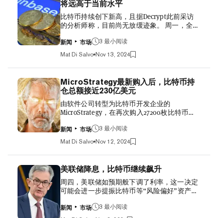
将远高于当前水平
升，并持续飙升，不断创下历史新高。周三早
89...
比特币持续创下新高，且据Decrypt此前采访
些时候，比特币价格攀升至近93500美元的新
的分析师称，目前尚无放缓迹象。 周一，全球
高点，但随后有所回落。 霍根在周二的一篇博
最大加密货币比特币突破89,500美元，与此同
客文章中称，随着法定货币的贬值，比特币以
时，加密货币相关股票也随之飙升，尤其是美
3 最小阅读
及黄金等资产将继续对投资者保持吸引力。 他
新闻
市场
国最大的加密货币交易所Coinbase。 谷歌财经
写道：“即使在这次最新的上涨之后，比特币
Mat Di Salvo
Nov 13, 2024
数据显示，这家总部位于旧金山的公司
仍在发展中。”他补充说，当一家大型机构或
（COIN: NASDAQ）周一收盘价为334.24美
养老基金投资比特币时，它仍然会成为新闻。
元。 MicroStrategy Stock Hits All-Time High
他补充说：“比特币将越来越被接受为一种价
MicroStrategy最新购入后，比特币持
as Bitcoin Breaks $88,000 在过去24小时内，
值储存手段，与黄金并驾齐驱。”他指出，当
仓总额接近230亿美元
该公司股价上涨了近20%，在过去一个月内更
比特币开始占据黄金的市场份额时，在他看
由软件公司转型为比特币开发企业的
是飙升了近84%。盘后交易显示，该股票进一
来，它就“成熟”了。 比特币最初是作为一个点
MicroStrategy，在再次购入27200枚比特币
步上涨1%，至327.40美元。 这家数字资产巨
对点支付网络而创建的，这样任何有互联网连
后，目前持有的主流加密货币价值已达228亿
头距离其三年前牛市期间上市时的发行价381
接的人都可以在没有中央参与者或中介的情况
美元。 该公司周一表示，在10月31日至11月10
3 最小阅读
美元已不远。 根据TipRanks的数据，分析师现
下发送或接收资金。 Ethereum...
新闻
市场
日期间，它购入了27200枚比特币，花费略超
在预测，在未来12个月内，该股票的目标价将
Mat Di Salvo
Nov 12, 2024
过20亿美元，平均每枚价格为74463美元。 这
高达380美元左右，其中九位专家建议买入，
家总部位于弗吉尼亚州Tyson的公司，目前其
八位建议持有。 Coinbase不仅允许用户买卖主
财库中持有279420枚比特币。MicroStrategy总
要硬币和代币，而且这家2021年上市的公司还
美联储降息，比特币继续飙升
计花费了119亿美元购买这种加密货币，平均
为几乎所有比特币现货ETF发行商（包括华尔
周四，美联储如预期般下调了利率，这一决定
每枚价格为42692美元，这意味着其投资接近
街巨头贝莱德）提供托管和其他服务。 自支持
可能会进一步提振比特币等“风险偏好”资产
翻倍。 MicroStrategy has acquired 27,200 BTC
加密货币的唐纳德·特朗普上周赢得美国总统大
——而近日，这种顶级数字资产已经在飙升，
for ~$2.03 billion at ~$74,463 per #bitcoin and
选以来...
唐纳德·特朗普当选后，比特币价格屡创新高。
3 最小阅读
has achieved BTC Yield of 7.3% QTD and 26.4%
新闻
市场
美国央行批准了降息25个基点的决定，这一举
YTD. As of 11/10/2024, we hodl 279,420 $BTC