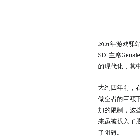
2021年游戏驿
SEC主席
Gensle
的现代化，其
大约四年前，在
做空者的巨额
加的限制，这
来虽被载入了
了阻碍。