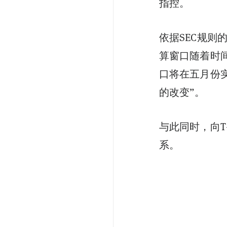
指控。
依据SEC规
算窗口随着时
口将在五月份
的改变”。
与此同时，向
系。