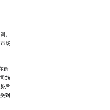
教训。
票市场
尔街
公司施
涨势后
却受到