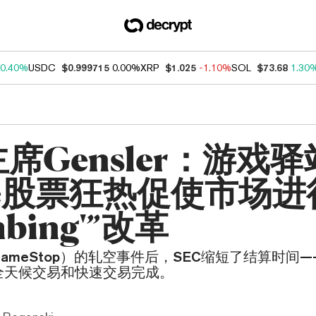
0.40%
USDC
$0.999715
0.00%
XRP
$1.025
-1.10%
SOL
$73.68
1.30
主席Gensler：游戏
e股票狂热促使市场进
mbing'”改革
ameStop）的轧空事件后，SEC缩短了结算时间
全天候交易和快速交易完成。