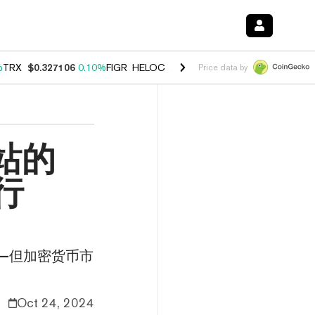
%
TRX
$0.327106
0.10%
FIGR_HELOC
$1.028
0.80%
HYPE
$54.25
-3.
Price data by
驿站的
行
——但加密货币市
Oct 24, 2024