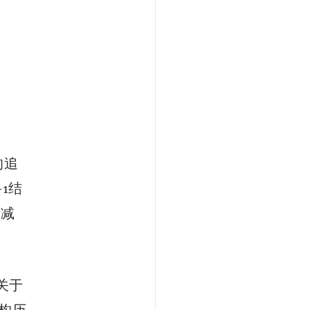
的追
1结
幅减
周关于
机构历