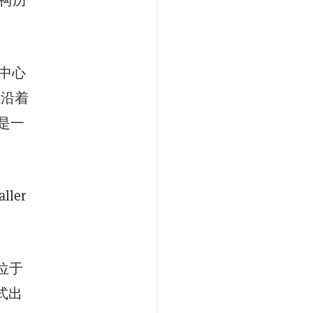
中心
。沿着
是一
ller
位于
式出