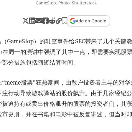
GameStop. Photo: Shutterstock
Add on Google
站（GameStop）的轧空事件给
SEC
带来了几个关键
r
在周一的演讲中强调了其中一点，即需要实现股
中部分措施包括缩短结算时间。
“
meme
股票”狂热期间，由散户投资者主导的对华
下注行动导致游戏驿站的股价飙升。由于几家经纪
些被迫持有或卖出价格飙升的股票的投资者们，其
股市史册，并在书籍和电影中被反复讲述，但当时