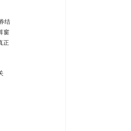
券结
算窗
真正
关