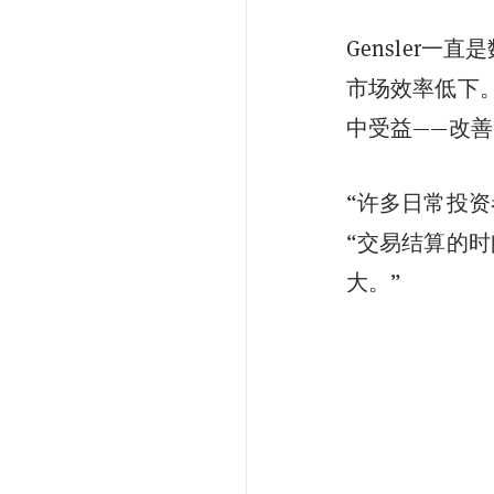
Gensler
一直是
市场效率低下
中受益——改
“许多日常投资
“交易结算的
大。”