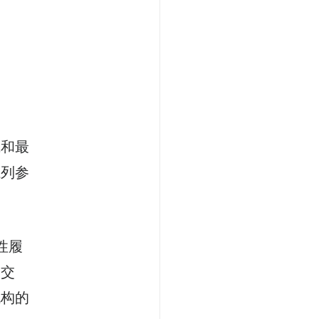
成和最
系列参
性履
券交
机构的