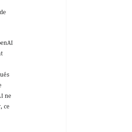
 de
OpenAI
nt
qués
e
AI ne
, ce