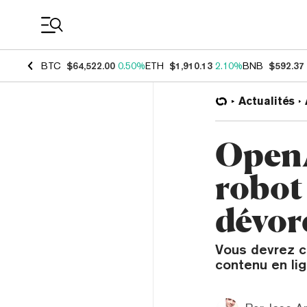
Coin Prices
BTC
$64,522.00
0.50%
ETH
$1,910.13
2.10%
BNB
$592.37
Actualités
OpenA
robot
dévor
Vous devrez ch
contenu en lign