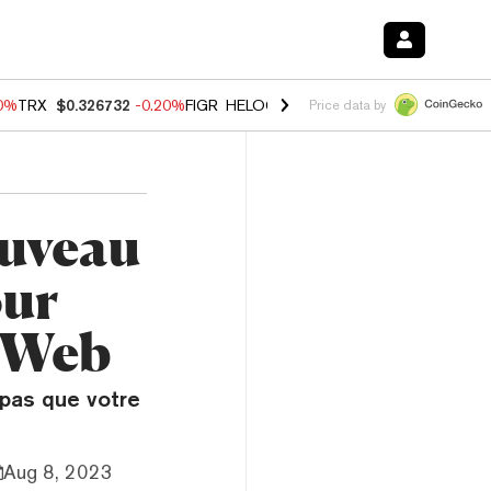
80%
TRX
$0.326732
-0.20%
FIGR_HELOC
$1.017
0.00%
HYPE
$56.16
Price data by
ouveau
our
n Web
 pas que votre
Aug 8, 2023