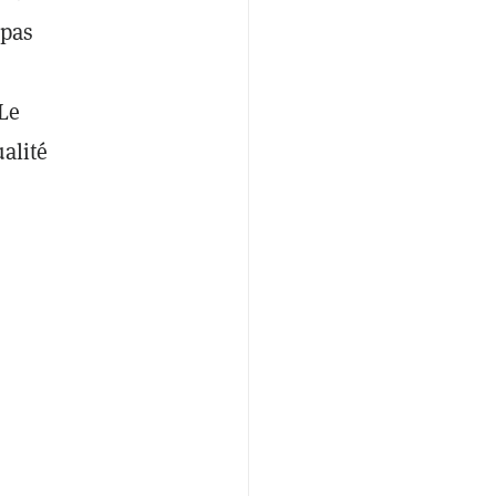
 pas
Le
alité