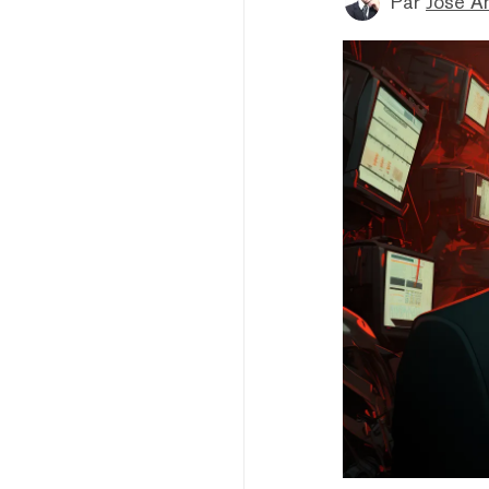
Par
Jose A