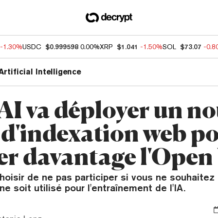
-1.30%
USDC
$0.999598
0.00%
XRP
$1.041
-1.50%
SOL
$73.07
-0.
Artificial Intelligence
I va déployer un n
 d'indexation web p
er davantage l'Ope
oisir de ne pas participer si vous ne souhaitez
e soit utilisé pour l'entraînement de l'IA.