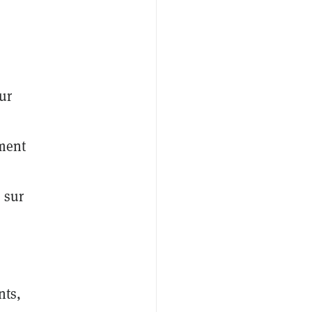
ur
mment
 sur
nts,