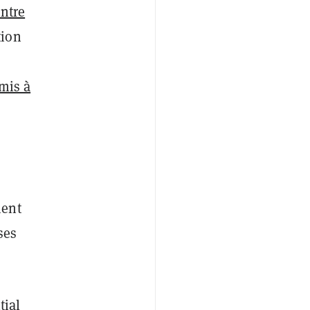
ontre
tion
mis à
ment
ses
tial