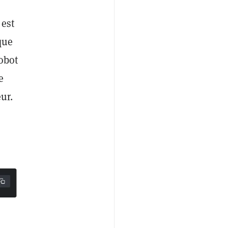
 est
que
robot
e
ur.