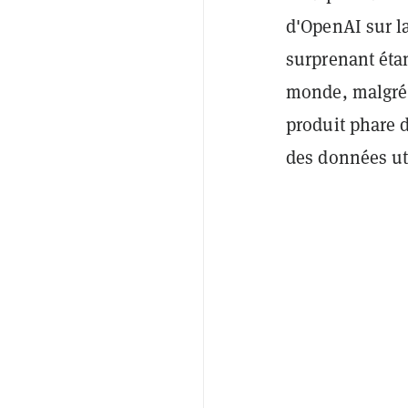
d'OpenAI sur la
surprenant éta
monde, malgré 
produit phare d
des données uti