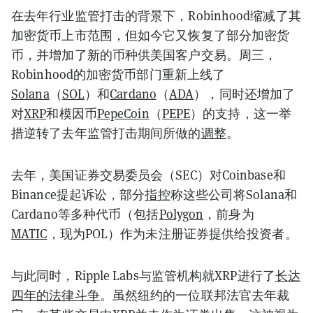
在去年行业监管打击的背景下，Robinhood缩减了其
加密货币上市范围，但如今它又恢复了部分加密货
币，并增加了新的币种供美国客户交易。周三，
Robinhood的加密货币部门重新上线了
Solana
（
SOL
）和
Cardano
（
ADA
）
，同时还增加了
对
XRP
和模因币
PepeCoin
（
PEPE
）
的支持，这一举
措逆转了去年监管打击期间所做的
调整
。
去年，美国证券交易委员会（SEC）对Coinbase和
Binance提起诉讼，部分
指控
称这些公司将Solana和
Cardano等多种代币（包括
Polygon
，前身为
MATIC
，现为POL）作为未注册证券提供给投资者。
与此同时，Ripple Labs与监管机构就XRP进行了
长达
四年的法律斗争
。虽然纽约的一位联邦法官去年裁