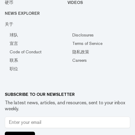
硬币
VIDEOS
NEWS EXPLORER
关于
球队
Disclosures
宣言
Terms of Service
Code of Conduct
隐私政策
联系
Careers
职位
SUBSCRIBE TO OUR NEWSLETTER
The latest news, articles, and resources, sent to your inbox
weekly.