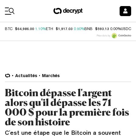
Coin Prices
$64,986.00
$1,917.03
$593.13
$
BTC
1.10%
ETH
0.90%
BNB
0.00%
USDC
Price data by
Actualités
Marchés
Bitcoin dépasse l'argent
alors qu'il dépasse les 71
000 $ pour la première fois
de son histoire
C'est une étape que le Bitcoin a souvent