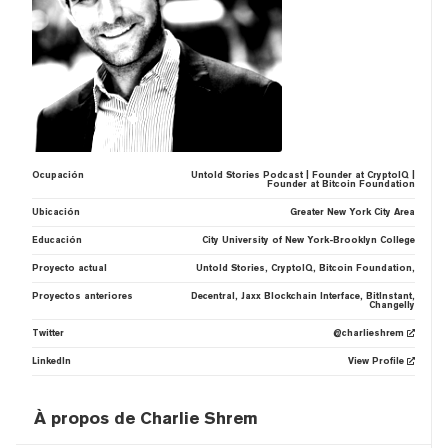
Ocupación
Untold Stories Podcast | Founder at CryptoIQ |
Founder at Bitcoin Foundation
Ubicación
Greater New York City Area
Educación
City University of New York-Brooklyn College
Proyecto actual
Untold Stories, CryptoIQ, Bitcoin Foundation,
Proyectos anteriores
Decentral, Jaxx Blockchain Interface, BitInstant,
Changelly
Twitter
@charlieshrem
LinkedIn
View Profile
À propos de Charlie Shrem