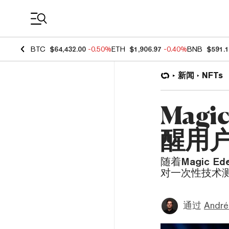
Coin Prices
BTC
$64,432.00
-0.50%
ETH
$1,906.97
-0.40%
BNB
$591.
新闻
NFTs
Mag
醒用
随着Magic 
对一次性技术
通过
André