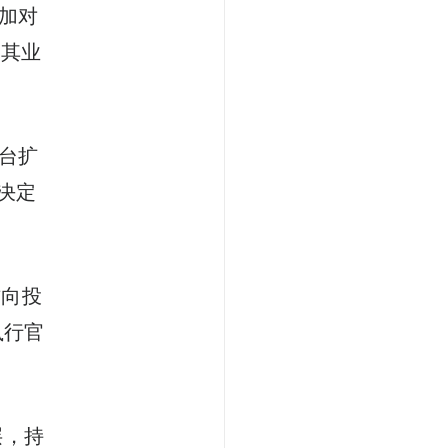
增加对
是其业
台扩
决定
方向投
执行官
层，持