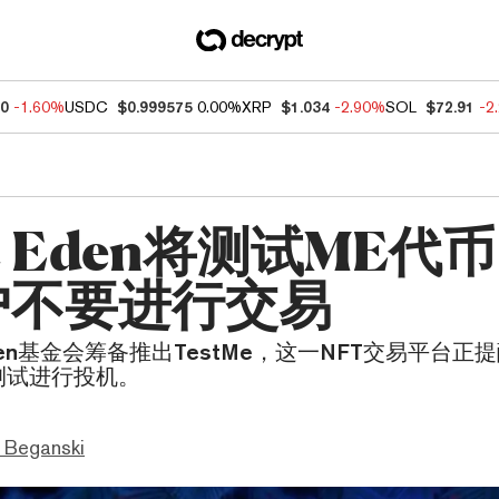
10
-1.60%
USDC
$0.999575
0.00%
XRP
$1.034
-2.90%
SOL
$72.91
-2
ic Eden将测试ME代
户不要进行交易
Eden基金会筹备推出TestMe，这一NFT交易平台
测试进行投机。
 Beganski