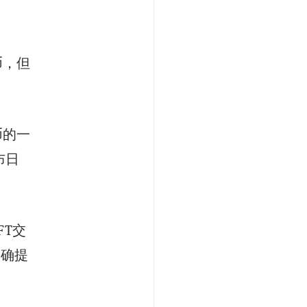
币，但
币的一
布日
FT交
明确提