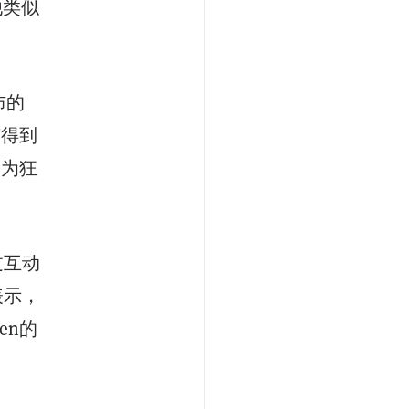
他类似
布的
有得到
因为狂
过互动
表示，
en的