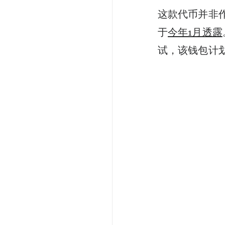
这款代币并非
于
今年1月透露
试，该钱包计