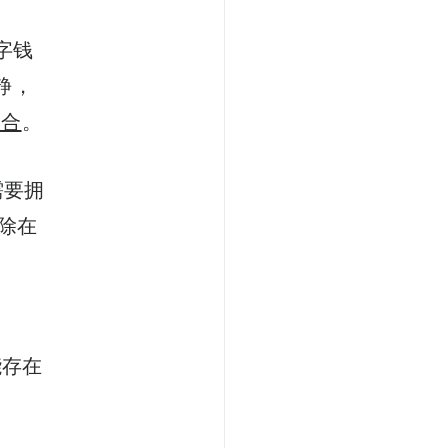
字钱
静，
而合
。
需要拥
除在
，
能存在