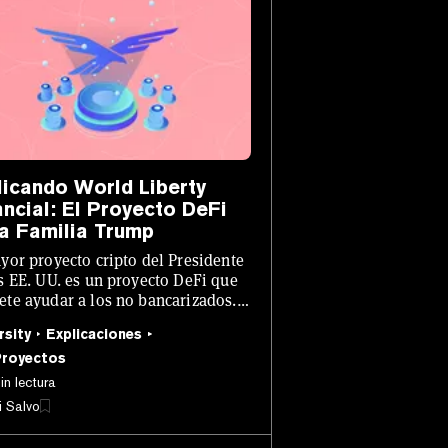
licando World Liberty
ancial: El Proyecto DeFi
la Familia Trump
yor proyecto cripto del Presidente
s EE. UU. es un proyecto DeFi que
te ayudar a los no bancarizados.
 ¿cómo funciona?
rsity
Explicaciones
Proyectos
in lectura
i Salvo