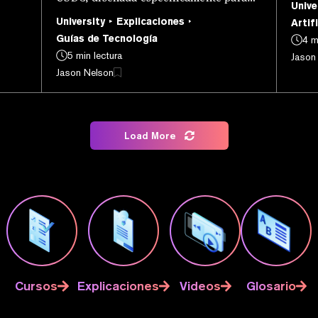
Unive
na.
y est
stablecoins.
University
Explicaciones
Artifi
Guías de Tecnología
4 m
5 min lectura
Jason
Jason Nelson
Load More
Cursos
Explicaciones
Videos
Glosario