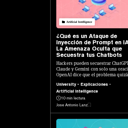
Artificial Intelligence
¿Qué es un Ataque de
Inyección de Prompt en I
La Amenaza Oculta que
Secuestra tus Chatbots
Hackers pueden secuestrar ChatGP
Claude y Gemini con solo una orac
OpenAI dice que el problema quizá
nunca se resuelva del todo. Esto es
University
Explicaciones
que es, cómo funciona y cómo
mantenerse seguro.
Artificial Intelligence
10 min lectura
Jose Antonio Lanz