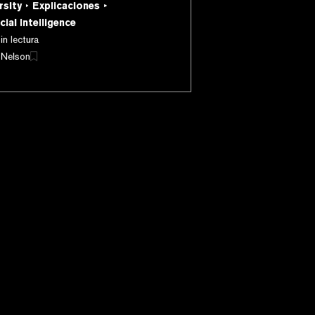
rsity
Explicaciones
á envuelto en controversia.
cial Intelligence
in lectura
 Nelson