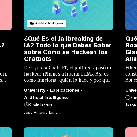
Artificial Intelligence
¿Qué Es el Jailbreaking de
Qué
A?
IA? Todo lo que Debes Saber
Roa
sobre Cómo se Hackean los
Gla
Chatbots
Allá
T,
De Cydia a ChatGPT, el jailbreak pasó de
Ether
ión.
hackear iPhones a liberar LLMs. Así es
const
s
como funciona, quién lo hace y por qué
Así e
 lo
todos los laboratorios de IA están
sí, y
University
Explicaciones
Unive
perdiendo el sueño.
Artificial Intelligence
6 m
9 min lectura
Jason
Jose Antonio Lanz