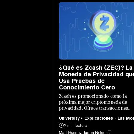
¿Qué es Zcash (ZEC)? La
Moneda de Privacidad qu
Usa Pruebas de
Conocimiento Cero
Zcash es promocionado como la
próxima mejor criptomoneda de
privacidad. Ofrece transacciones
completamente ocultas que podría
University
Explicaciones
Las Mo
hacer que las criptomonedas sean 
anónimas como el efectivo.
7 min lectura
Matt Hussey, Jason Nelson