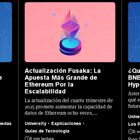
Actualización Fusaka: La
¿Qu
e
Apuesta Más Grande de
BNB
Ethereum Por la
Hyp
Escalabilidad
Aster
qué e
La actualización del cuarto trimestre de
futur
2025 promete aumentar la capacidad de
airdr
datos de Ethereum ocho veces,
Unive
n
agregando defensas más sólidas y
nedas
University
Explicaciones
Los 
tan
nuevas herramientas para
desarrolladores.
Guías de Tecnología
5 m
6 min lectura
Ryan 