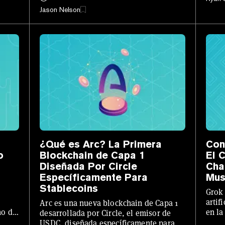
Jason Nelson
¿Qué es Arc? La Primera
Con
o
Blockchain de Capa 1
El 
Diseñada Por Circle
Cha
Específicamente Para
Mus
Stablecoins
Grok 
artif
Arc es una nueva blockchain de Capa 1
no de
en la
desarrollada por Circle, el emisor de
funci
USDC, diseñada específicamente para