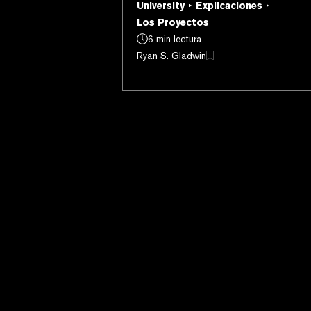
University
Explicaciones
criptomonedas. Así es como funcio
Los Proyectos
6 min lectura
Ryan S. Gladwin