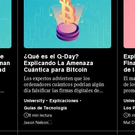
de
¿Qué es el Q-Day?
Exp
onan
Explicando La Amenaza
Fin
ad
Cuántica para Bitcoin
de 
Los expertos advierten que los
El ma
ordenadores cuánticos podrían algún
de lo
s
día falsificar las firmas digitales de
prome
Bitcoin, permitiendo transacciones no
Pero,
University
Explicaciones
Unive
autorizadas.
Guías de Tecnología
Los 
8 min lectura
5 m
Jason Nelson
Mat D