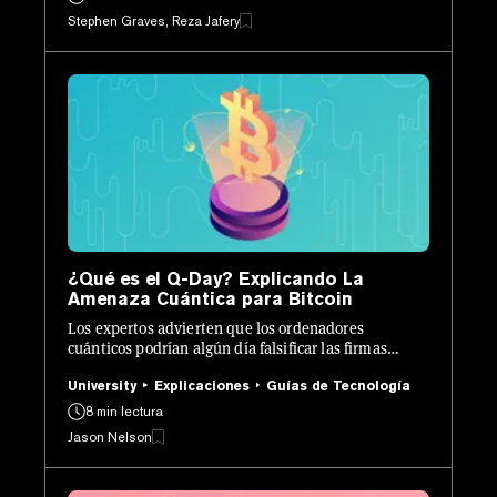
Stephen Graves, Reza Jafery
¿Qué es el Q-Day? Explicando La
Amenaza Cuántica para Bitcoin
Los expertos advierten que los ordenadores
cuánticos podrían algún día falsificar las firmas
digitales de Bitcoin, permitiendo transacciones no
autorizadas.
University
Explicaciones
Guías de Tecnología
8 min lectura
Jason Nelson