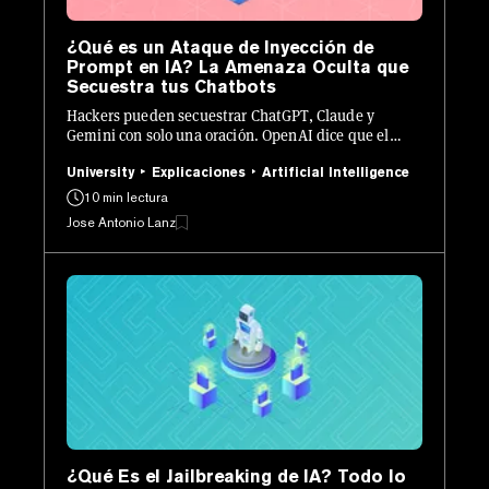
¿Qué es un Ataque de Inyección de
Prompt en IA? La Amenaza Oculta que
Secuestra tus Chatbots
Hackers pueden secuestrar ChatGPT, Claude y
Gemini con solo una oración. OpenAI dice que el
problema quizás nunca se resuelva del todo. Esto es
lo que es, cómo funciona y cómo mantenerse seguro.
University
Explicaciones
Artificial Intelligence
10 min lectura
Jose Antonio Lanz
¿Qué Es el Jailbreaking de IA? Todo lo