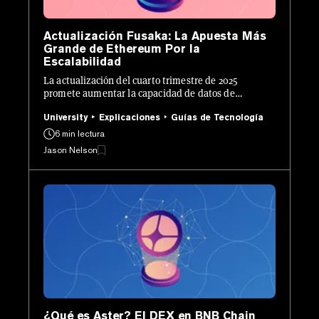
Actualización Fusaka: La Apuesta Más
Grande de Ethereum Por la
Escalabilidad
La actualización del cuarto trimestre de 2025
promete aumentar la capacidad de datos de
Ethereum ocho veces, agregando defensas más
sólidas y nuevas herramientas para desarrolladores.
University
Explicaciones
Guías de Tecnología
6 min lectura
Jason Nelson
¿Qué es Aster? El DEX en BNB Chain