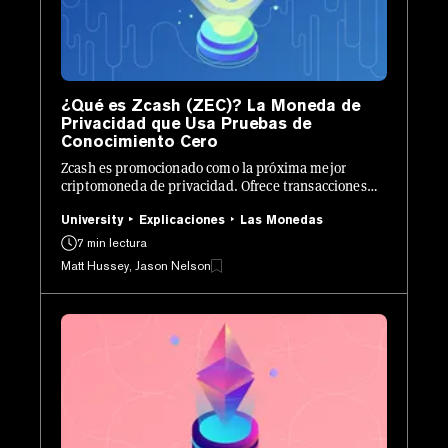
¿Qué es Zcash (ZEC)? La Moneda de
Privacidad que Usa Pruebas de
Conocimiento Cero
Zcash es promocionado como la próxima mejor
criptomoneda de privacidad. Ofrece transacciones
completamente ocultas que podrían hacer que las
criptomonedas sean tan anónimas como el efectivo.
University
Explicaciones
Las Monedas
7 min lectura
Matt Hussey, Jason Nelson