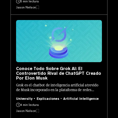
5 min lectura
Jason Nelson
Conoce Todo Sobre Grok AI: El
Controvertido Rival de ChatGPT Creado
Por Elon Musk
Grok es el chatbot de inteligencia artificial atrevido
de Musk incorporado en la plataforma de redes
sociales X: funciona en tiempo real, es irreverente y
está envuelto en controversia.
University
Explicaciones
Artificial Intelligence
4 min lectura
Jason Nelson