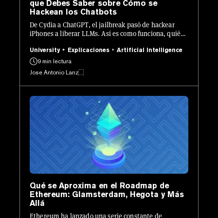
que Debes Saber sobre Cómo se
Hackean los Chatbots
De Cydia a ChatGPT, el jailbreak pasó de hackear
iPhones a liberar LLMs. Así es como funciona, quién
lo hace y por qué todos los laboratorios de IA están
perdiendo el sueño.
University
Explicaciones
Artificial Intelligence
9 min lectura
Jose Antonio Lanz
Qué se Aproxima en el Roadmap de
Ethereum: Glamsterdam, Hegota y Más
Allá
Ethereum ha lanzado una serie constante de