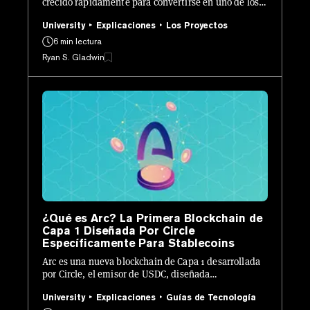
crecido rápidamente para convertirse en uno de los
mayores proyectos en criptomonedas. Así es como
funciona.
University
Explicaciones
Los Proyectos
6 min lectura
Ryan S. Gladwin
¿Qué es Arc? La Primera Blockchain de
Capa 1 Diseñada Por Circle
Específicamente Para Stablecoins
Arc es una nueva blockchain de Capa 1 desarrollada
por Circle, el emisor de USDC, diseñada
específicamente para stablecoins.
University
Explicaciones
Guías de Tecnología