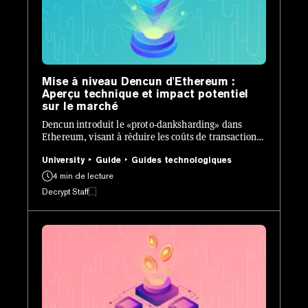
Mise à niveau Dencun d'Ethereum :
Aperçu technique et impact potentiel
sur le marché
Dencun introduit le «proto-danksharding» dans
Ethereum, visant à réduire les coûts de transaction
pour les blockchains de couche 2 et à résoudre les
problèmes de scalabilité.
University
Guide
Guides technologiques
4 min de lecture
Decrypt Staff