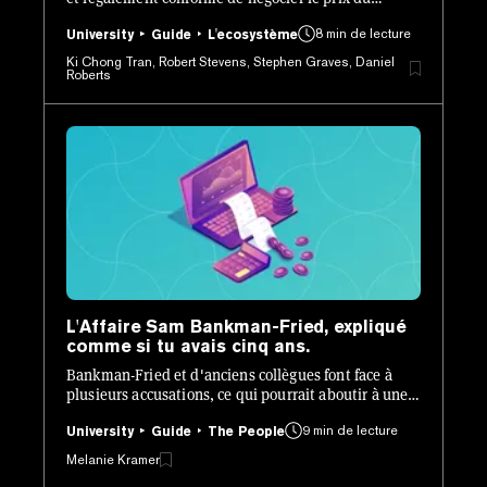
Bitcoin, accessible sur les marchés avec lesquels les
8 min de lecture
investisseurs sont déjà familiers.
University
Guide
L'ecosystème
Ki Chong Tran, Robert Stevens, Stephen Graves, Daniel
Roberts
L'Affaire Sam Bankman-Fried, expliqué
comme si tu avais cinq ans.
Bankman-Fried et d'anciens collègues font face à
plusieurs accusations, ce qui pourrait aboutir à une
peine de prison de 110 ans pour le jeune homme de
9 min de lecture
31 ans.
University
Guide
The People
Melanie Kramer