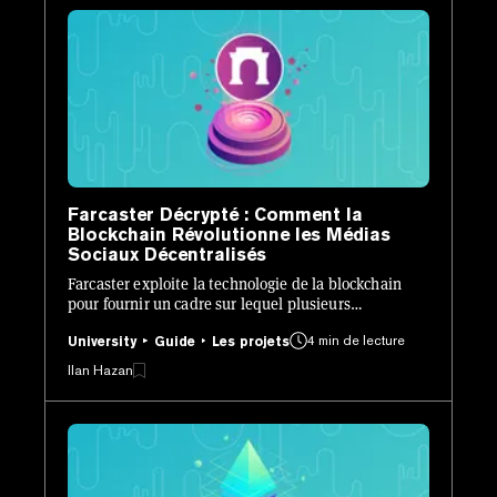
Farcaster Décrypté : Comment la
Blockchain Révolutionne les Médias
Sociaux Décentralisés
Farcaster exploite la technologie de la blockchain
pour fournir un cadre sur lequel plusieurs
applications de médias sociaux peuvent être
4 min de lecture
construites.
University
Guide
Les projets
Ilan Hazan