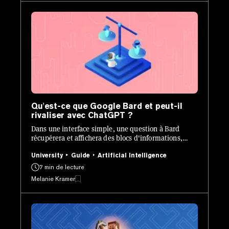
Qu'est-ce que Google Bard et peut-il
rivaliser avec ChatGPT ?
Dans une interface simple, une question à Bard
récupérera et affichera des blocs d'informations,
ChatGPT fait la même chose mais dans une seule
demande de texte.
University
Guide
Artificial Intelligence
7 min de lecture
Melanie Kramer