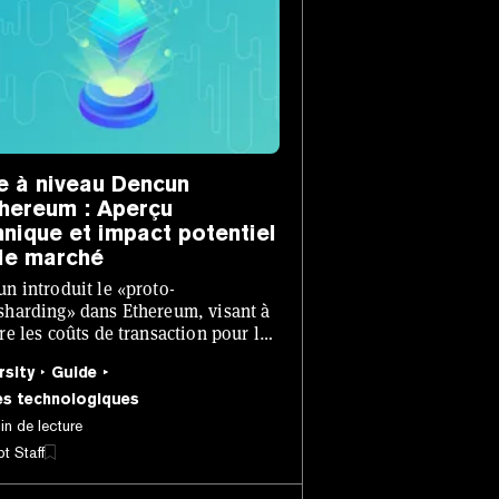
e à niveau Dencun
thereum : Aperçu
hnique et impact potentiel
 le marché
n introduit le «proto-
harding» dans Ethereum, visant à
re les coûts de transaction pour les
chains de couche 2 et à résoudre
rsity
Guide
roblèmes de scalabilité.
es technologiques
in de lecture
t Staff