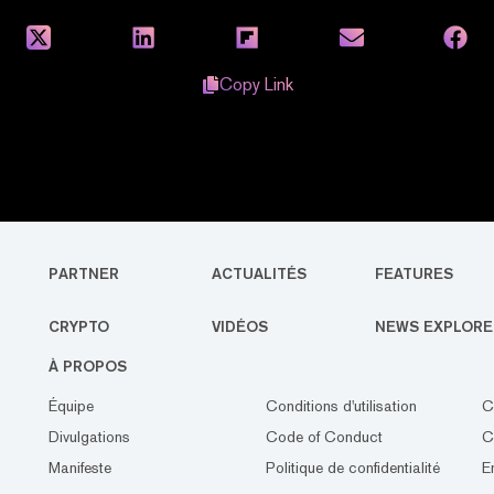
Copy Link
PARTNER
ACTUALITÉS
FEATURES
CRYPTO
VIDÉOS
NEWS EXPLORE
À PROPOS
Équipe
Conditions d'utilisation
C
Divulgations
Code of Conduct
C
Manifeste
Politique de confidentialité
E