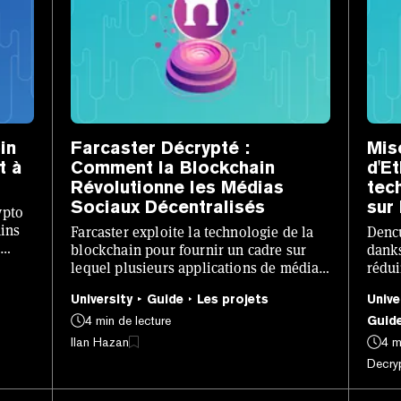
in
Farcaster Décrypté :
Mis
t à
Comment la Blockchain
d'E
Révolutionne les Médias
tec
Sociaux Décentralisés
sur
ypto
ains
Farcaster exploite la technologie de la
Dencu
blockchain pour fournir un cadre sur
danks
lequel plusieurs applications de médias
rédui
sociaux peuvent être construites.
block
University
Guide
Les projets
Unive
les p
4 min de lecture
Guid
Ilan Hazan
4 m
Decryp