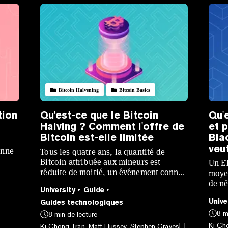
Bitcoin Halvening
Bitcoin Basics
tion
Qu'est-ce que le Bitcoin
Qu'
Halving ? Comment l'offre de
et 
Bitcoin est-elle limitée
Bla
veu
onne
Tous les quatre ans, la quantité de
Bitcoin attribuée aux mineurs est
Un ET
e
réduite de moitié, un événement connu
moye
sous le nom de halving du Bitcoin.
de né
University
Guide
acces
Unive
Guides technologiques
les i
8 m
8 min de lecture
Ki Cho
Ki Chong Tran, Matt Hussey, Stephen Graves