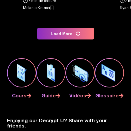
7 min de lecture
7 m
Melanie Kramer
Ryan 
Load More
Cours
Guide
Vidéos
Glossaire
Enjoying our Decrypt U? Share with your
friends.