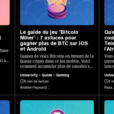
Le guide du jeu "Bitcoin
Qu'
t
Miner" : 7 astuces pour
cou
gagner plus de BTC sur iOS
Tel
et Android
l'Ai
 base
Gagnez de vrais Bitcoins en minant de la
Vous 
il a
fausse crypto dans ce jeu mobile. Voici
qu'es
comment accumuler plus de satoshis en
lance
maximisant votre jeu.
du je
University
Guide
Gaming
Unive
5 min de lecture
4 m
Andrew Hayward
Reza J