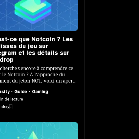
est-ce que Notcoin ? Les
lisses du jeu sur
egram et les détails sur
rdrop
cherchez encore à comprendre ce
t le Notcoin ? À l'approche du
ment du jeton NOT, voici un aperçu
u de clics basé sur Telegram.
rsity
Guide
Gaming
in de lecture
afery