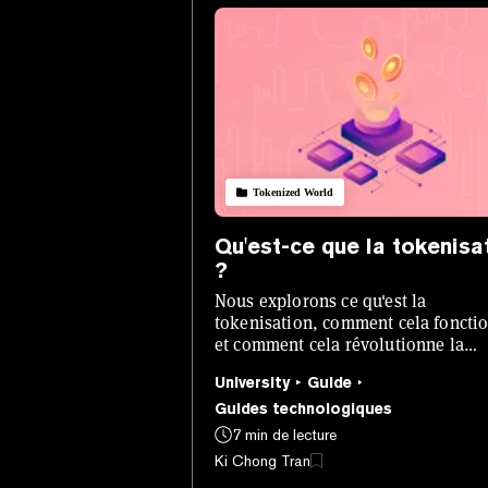
Tokenized World
Qu'est-ce que la tokenisa
?
Nous explorons ce qu'est la
tokenisation, comment cela foncti
et comment cela révolutionne la
manière dont les actifs peuvent êtr
University
Guide
émis, gérés et échangés.
Guides technologiques
7 min de lecture
Ki Chong Tran