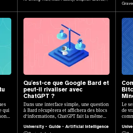
Graves
Qu'est-ce que Google Bard et
Com
tu
peut-il rivaliser avec
Bit
ChatGPT ?
Min
ues
Dans une interface simple, une question
Le se
e qui
à Bard récupérera et affichera des blocs
de vr
ison
d'informations, ChatGPT fait la même
comme
 31
chose mais dans une seule demande de
vos g
University
Guide
Artificial Intelligence
Unive
texte.