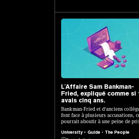
L'Affaire Sam Bankman-
Fried, expliqué comme si 
avais cinq ans.
Bankman-Fried et d'anciens collèg
font face à plusieurs accusations, c
pourrait aboutir à une peine de pr
de 110 ans pour le jeune homme de
University
Guide
The People
ans.