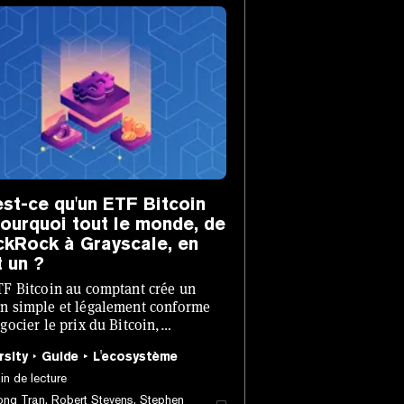
est-ce qu'un ETF Bitcoin
pourquoi tout le monde, de
ckRock à Grayscale, en
t un ?
F Bitcoin au comptant crée un
n simple et légalement conforme
gocier le prix du Bitcoin,
sible sur les marchés avec lesquels
rsity
Guide
L'ecosystème
nvestisseurs sont déjà familiers.
in de lecture
ng Tran, Robert Stevens, Stephen