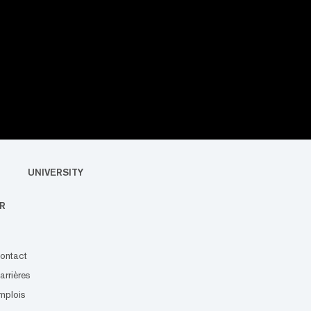
UNIVERSITY
R
ontact
arrières
mplois