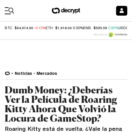
Coin Prices
$64,974.00
$1,918.04
$595.59
BTC
-0.10%
ETH
0.00%
BNB
0.80%
USDC
Price data by
Noticias
Mercados
Dumb Money: ¿Deberías
Ver la Película de Roaring
Kitty Ahora Que Volvió la
Locura de GameStop?
Roaring Kitty está de vuelta. ¿Vale la pena