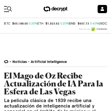
Coin Prices
$65,188.00
$1,923.62
$607.73
$
BTC
0.20%
ETH
0.20%
BNB
0.40%
USDC
Price data by
Noticias
Artificial Intelligence
El Mago de Oz Recibe
Actualización de IA Para la
Esfera de Las Vegas
La película clásica de 1939 recibe una
actualización de inteligencia artificial y