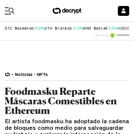
Coin Prices
$64,983.00
$1,918.50
$601.89
$
BTC
0.20%
ETH
0.10%
BNB
0.30%
USDC
Price data by
Noticias
NFTs
Foodmasku Reparte
Máscaras Comestibles en
Ethereum
El artista foodmasku ha adoptado la cadena
de bloques como medio para salvaguardar