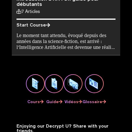
débutants
7
Articles
Start Course
Le moment tant attendu, évoqué depuis des
années dans la science-fiction, est arrivé :
l'Intelligence Artificielle est devenue une réalité
quotidienne, accessible à tous. Le dernier cours
gratuit de Decrypt U vous permet d'obtenir un
certificat sur la blockchain attestant de vos
connaissances en IA, tout en vous familiarisant
avec les origines de l'IA, la signification réelle
des termes tels que "apprentissage
automatique" et "traitement du langage
naturel", ainsi que les implications de
l'innovation littéralement révolutionnaire qu'est
Cours
Guide
Vidéos
Glossaire
ChatGPT.
Enjoying our Decrypt U? Share with your
friends.