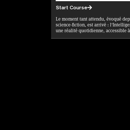
Start Course
Le moment tant attendu, évoqué dep
science-fiction, est arrivé : l'Intelli
une réalité quotidienne, accessible à
gratuit de Decrypt U vous permet d'ob
blockchain attestant de vos connaiss
familiarisant avec les origines de l'IA
termes tels que "apprentissage auto
langage naturel", ainsi que les impli
littéralement révolutionnaire qu'est