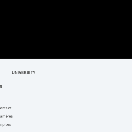
UNIVERSITY
R
ontact
arrières
mplois