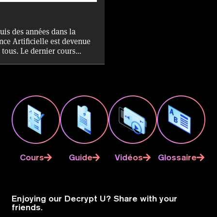
uis des années dans la
gence Artificielle est devenue
 tous. Le dernier cours
tenir un certificat sur la
ances en IA, tout en vous
, la signification réelle des
matique" et "traitement du
cations de l'innovation
 ChatGPT.
Cours
Guide
Vidéos
Glossaire
Enjoying our Decrypt U? Share with your
friends.