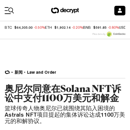
Coin Prices
$64,305.00
$1,902.14
$591.85
BTC
-0.50%
ETH
-0.20%
BNB
-0.80%
USDC
Price data by
新闻
Law and Order
奥尼尔同意在Solana NFT诉
讼中支付1100万美元和解金
篮球传奇人物奥尼尔已就围绕其陷入困境的
Astrals NFT项目提起的集体诉讼达成1100万美
元的和解协议。