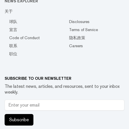
NEWS EXPLORER
关于
球队
Disclosures
宣言
Terms of Service
Code of Conduct
隐私政策
联系
Careers
职位
SUBSCRIBE TO OUR NEWSLETTER
The latest news, articles, and resources, sent to your inbox
weekly.
Subscribe