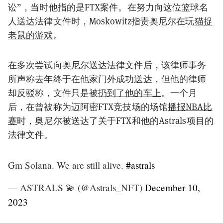
讼”，当时他指的是FTX案件。在努力向这位篮球名
人送达法律文件时，Moskowitz指责奥尼尔在玩
猫捉
老鼠的游戏
。
在多次尝试向奥尼尔送达法律文件后，该律师事务
所声称去年终于在他家门外成功
送达
，但他的律师
却反驳称，文件只是被
扔到了他的车上
。一个月
后，在曾被称为迈阿密FTX竞技场的场馆
播报NBA比
赛
时，奥尼尔被送达了关于FTX和他的Astrals项目的
法律文件。
Gm Solana. We are still alive.
#astrals
— ASTRALS 💫 (@Astrals_NFT)
December 10,
2023