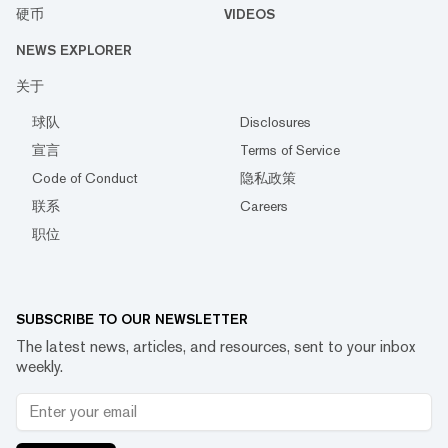
硬币
VIDEOS
NEWS EXPLORER
关于
球队
Disclosures
宣言
Terms of Service
Code of Conduct
隐私政策
联系
Careers
职位
SUBSCRIBE TO OUR NEWSLETTER
The latest news, articles, and resources, sent to your inbox
weekly.