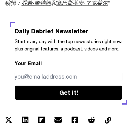
编辑：
乔希·奎特纳
和
塞巴斯蒂安·辛克莱尔
"
Daily Debrief
Newsletter
Start every day with the top news stories right now,
plus original features, a podcast, videos and more.
Your Email
Get it!