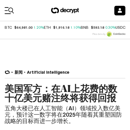
Coin Prices
$64,981.00
$1,916.18
$593.18
$
BTC
1.20%
ETH
1.10%
BNB
0.30%
USDC
Price data by
新闻
Artificial Intelligence
美国军方：在AI上花费的数
十亿美元赌注终将获得回报
五角大楼已在人工智能（AI）领域投入数亿美
元，预计这一数字将在2025年随着其重塑国防
战略的目标而进一步增长。