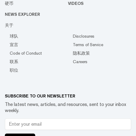
硬币
VIDEOS
NEWS EXPLORER
关于
球队
Disclosures
宣言
Terms of Service
Code of Conduct
隐私政策
联系
Careers
职位
SUBSCRIBE TO OUR NEWSLETTER
The latest news, articles, and resources, sent to your inbox
weekly.