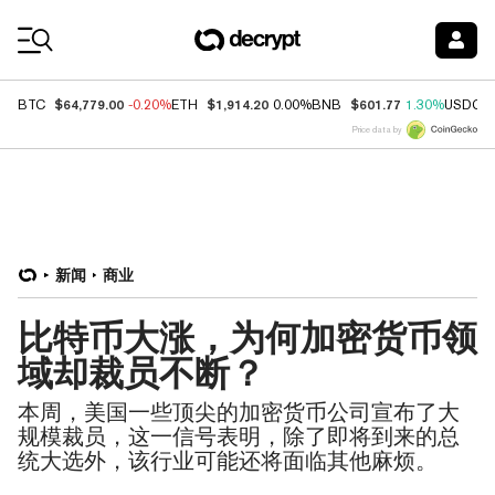
Coin Prices
$64,779.00
$1,914.20
$601.77
BTC
-0.20%
ETH
0.00%
BNB
1.30%
USDC
Price data by
新闻
商业
比特币大涨，为何加密货币领
域却裁员不断？
本周，美国一些顶尖的加密货币公司宣布了大
规模裁员，这一信号表明，除了即将到来的总
统大选外，该行业可能还将面临其他麻烦。