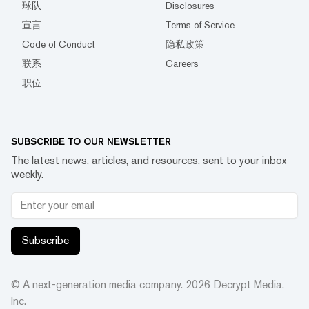
球队
Disclosures
宣言
Terms of Service
Code of Conduct
隐私政策
联系
Careers
职位
SUBSCRIBE TO OUR NEWSLETTER
The latest news, articles, and resources, sent to your inbox
weekly.
Subscribe
© A next-generation media company.
2026
Decrypt Media,
Inc.