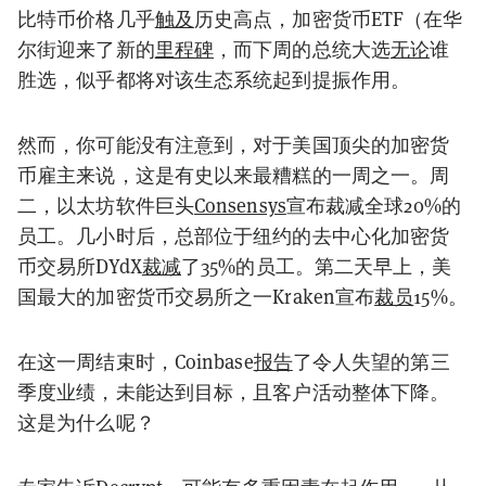
比特币价格几乎
触及
历史高点，加密货币ETF（在华
尔街迎来了新的
里程碑
，而下周的总统大选
无论
谁
胜选，似乎都将对该生态系统起到提振作用。
然而，你可能没有注意到，对于美国顶尖的加密货
币雇主来说，这是有史以来最糟糕的一周之一。周
二，以太坊软件巨头
Consensys
宣布裁减全球20%的
员工。几小时后，总部位于纽约的去中心化加密货
币交易所DYdX
裁减
了35%的员工。第二天早上，美
国最大的加密货币交易所之一Kraken宣布
裁员
15%。
在这一周结束时，Coinbase
报告
了令人失望的第三
季度业绩，未能达到目标，且客户活动整体下降。
这是为什么呢？