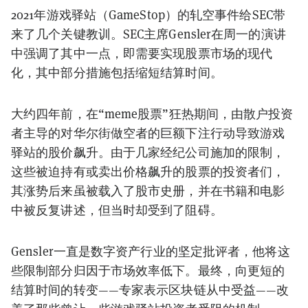
2021年游戏驿站（GameStop）的轧空事件给
SEC
带
来了几个关键教训。SEC主席
Gensler
在周一的演讲
中强调了其中一点，即需要实现股票市场的现代
化，其中部分措施包括缩短结算时间。
大约四年前，在“
meme
股票”狂热期间，由散户投资
者主导的对华尔街做空者的巨额下注行动导致游戏
驿站的股价飙升。由于几家经纪公司施加的限制，
这些被迫持有或卖出价格飙升的股票的投资者们，
其涨势后来虽被载入了股市史册，并在书籍和电影
中被反复讲述，但当时却受到了阻碍。
Gensler
一直是数字资产行业的坚定批评者，他将这
些限制部分归因于市场效率低下。最终，向更短的
结算时间的转变——专家表示区块链从中受益——改