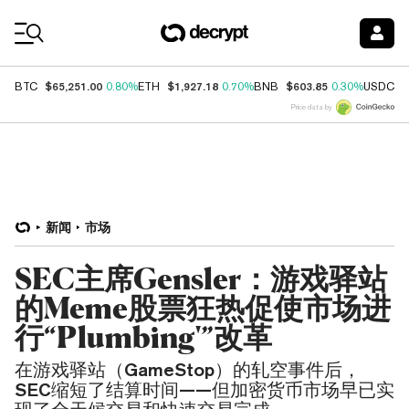
Coin Prices
$65,251.00
$1,927.18
$603.85
$
BTC
0.80%
ETH
0.70%
BNB
0.30%
USDC
Price data by
新闻
市场
SEC主席Gensler：游戏驿站
的Meme股票狂热促使市场进
行“Plumbing'”改革
在游戏驿站（GameStop）的轧空事件后，
SEC缩短了结算时间——但加密货币市场早已实