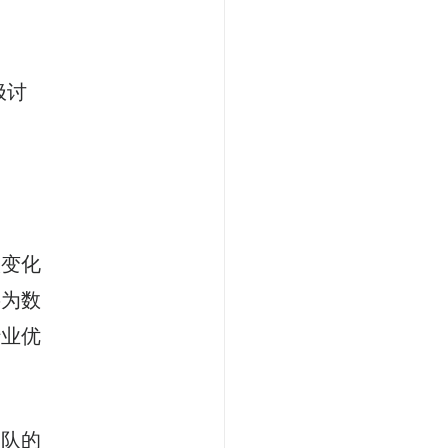
极讨
候变化
将为数
行业优
团队的