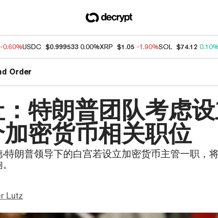
-0.60%
USDC
$0.999533
0.00%
XRP
$1.05
-1.90%
SOL
$74.12
0.10
nd Order
社：特朗普团队考虑设
个加密货币相关职位
德·特朗普领导下的白宫若设立加密货币主管一职，
响。
r Lutz