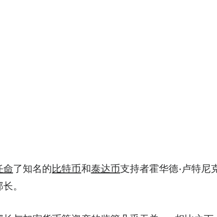
任命
了知名的
比特币
和
泰达币
支持者霍华德·卢特尼
部长。