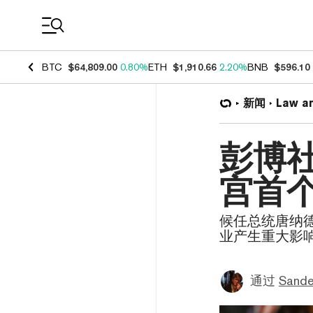
Coin Prices
BTC
$64,809.00
0.80%
ETH
$1,910.66
2.20%
BNB
$596.10
新闻
Law a
彭博
宫首
候任总统唐纳
业产生重大影
通过
Sande