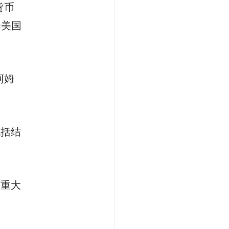
货币
为美国
阿姆
包括结
有重大