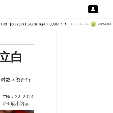
%
TRX
$0.326371
0.00%
FIGR_HELOC
$1.033
3.00%
HYPE
$56.43
0.6
Price data by
立白
将对数字资产行
Nov 22, 2024
3 最小阅读