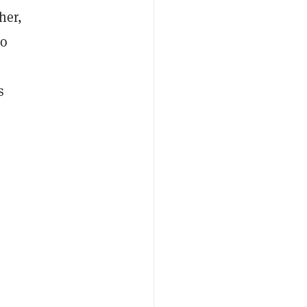
her,
do
s