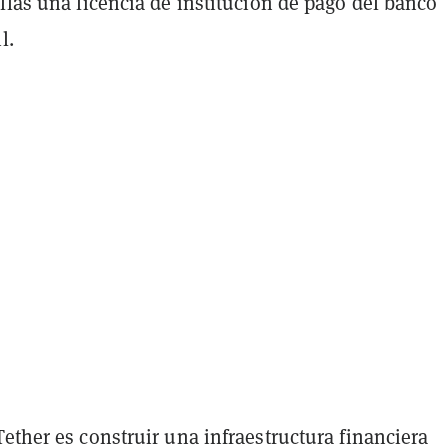
llas una licencia de institución de pago del banco
l.
ether es construir una infraestructura financiera