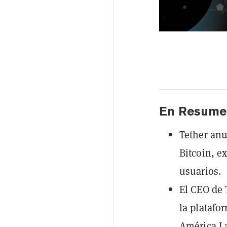
En Resume
Tether anu
Bitcoin, e
usuarios.
El CEO de 
la platafo
América La