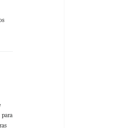
os
e
 para
ras