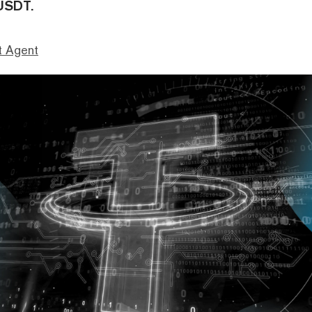
 USDT.
t Agent