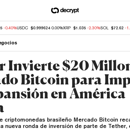
55
-0.40%
USDC
$0.999624
0.00%
XRP
$1.035
-2.30%
SOL
$72.62
-1
egocios
r Invierte $20 Millo
do Bitcoin para Imp
pansión en América
a
e criptomonedas brasileño Mercado Bitcoin re
a nueva ronda de inversión de parte de Tether, 