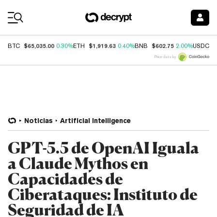
Coin Prices
$65,035.00
$1,919.63
$602.75
$
BTC
0.30%
ETH
0.40%
BNB
2.00%
USDC
Price data by
Noticias
Artificial Intelligence
GPT-5.5 de OpenAI Iguala
a Claude Mythos en
Capacidades de
Ciberataques: Instituto de
Seguridad de IA